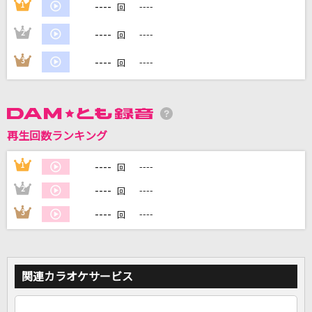
----
1
----
回
----
2
----
回
DAMに会員登録・ログインして
カラオケをもっと楽しもう！
----
3
----
回
自宅でカラオケ歌い放題！
再生回数ランキング
家族や友達と一緒に！練習にも！
----
1
----
回
----
2
----
回
----
3
----
回
関連カラオケサービス