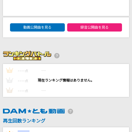
[生音]北へひとり旅
楠木康平
DAM★ともボーカルエントリーランキング
愛のうた
動画公開曲を見る
録音公開曲を見る
倖田來未
Universe
Official髭男dism
----
----
1
点
ダーリン
Mrs. GREEN APPLE
----
----
2
点
----
----
3
点
もっと見る
DAMの新曲・ランキングなど
カラオケ最新情報をチェック！
再生回数ランキング