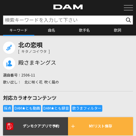
キーワード
曲名
歌手名
歌詞
北の恋唄
カラオケ検索
[ キタノコイウタ ]
殿さまキングス
カラオケ店舗検索
選曲番号：
2506-11
北に咲く花 吹く風の
カラオケリクエスト
対応カラオケコンテンツ
全国りれき
リアルタイムで歌われている曲の一覧
デンモクアプリで予約
MYリスト保存