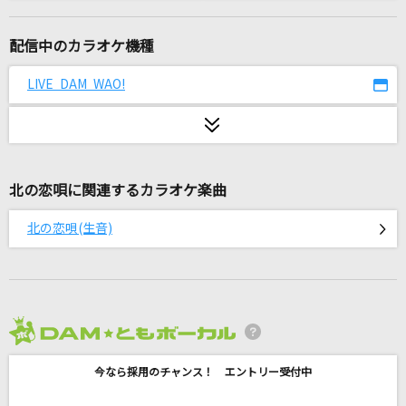
brave heart
宮崎 歩
配信中のカラオケ機種
WILL
LIVE DAM WAO!
米倉千尋
六ノ輪
Chevon
北の恋唄に関連するカラオケ楽曲
怪物
北の恋唄(生音)
YOASOBI
愛 スクリ～ム！
AiScReam
2026年8月度
[生音]楓
今なら採用のチャンス！ エントリー受付中
スピッツ