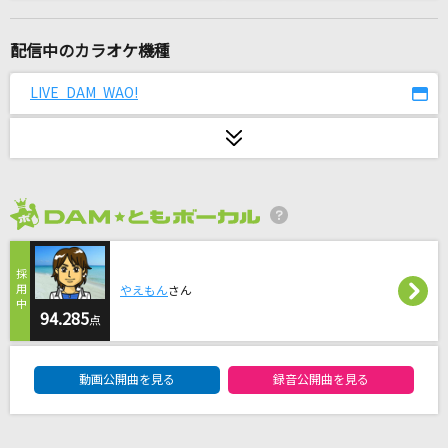
ねねちのギラギラファンミーティング
桃鈴ねね
配信中のカラオケ機種
ワタリドリ
LIVE DAM WAO!
[Alexandros]
夏祭り
JITTERIN' JINN
2026年8月度
ハレ晴レユカイ
涼宮ハルヒ(CV.平野綾)、長門有希(CV.茅原実里)、朝比奈みくる(CV.後藤
邑子)
やえもん
さん
94.285
点
花束のかわりにメロディーを
清水翔太
DAM★ともボーカルエントリーランキング
動画公開曲を見る
録音公開曲を見る
曼珠沙華
まふまふ