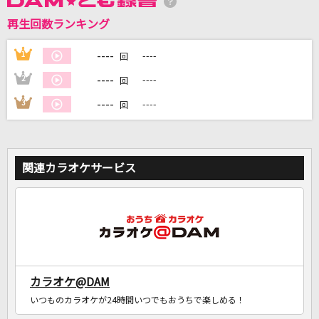
再生回数ランキング
DAMに会員登録・ログインして
----
1
----
回
カラオケをもっと楽しもう！
----
2
----
回
----
3
----
回
自宅でカラオケ歌い放題！
家族や友達と一緒に！練習にも！
関連カラオケサービス
カラオケ@DAM
いつものカラオケが24時間いつでもおうちで楽しめる！