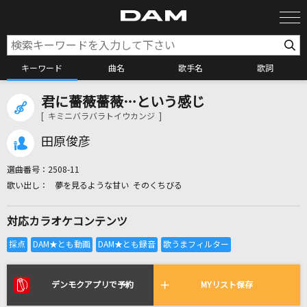
キーワード
曲名
歌手名
歌詞
君に薔薇薔薇…という感じ
カラオケ検索
[ キミニバラバラトイウカンジ ]
田原俊彦
カラオケ店舗検索
選曲番号：
2508-11
夢を見るような甘い そのくちびる
カラオケリクエスト
対応カラオケコンテンツ
全国りれき
リアルタイムで歌われている曲の一覧
デンモクアプリで予約
MYリスト保存