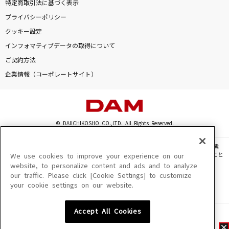
特定商取引法に基づく表示
プライバシーポリシー
クッキー設定
インフォマティブデータの取得について
ご契約方法
企業情報（コーポレートサイト）
© DAIICHIKOSHO CO.,LTD. All Rights Reserved.
このサイトに掲載されている一切の文章・画像・写真・動画・音声等を、手段や形態
を問わず、著作権法の定める範囲を超えて無断で複製、転載、ファイル化などすること
We use cookies to improve your experience on our
を禁じます。
website, to personalize content and ads and to analyze
our traffic. Please click [Cookie Settings] to customize
楽曲及びコンテンツは、機種によりご利用いただけない場合があります。
your cookie settings on our website.
楽曲及びコンテンツの配信日、配信内容が変更になる場合があります。
楽曲によりMYリスト保存ができない場合があります。
Accept All Cookies
JASRAC許諾番号
6602250213Y31015 6602250112Y38026 6602250240Y31015
6602250241Y45122