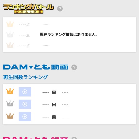
制服
松田聖子
----
----
1
点
[生音]オリオンをなぞる
----
----
2
点
UNISON SQUARE GARDEN
----
----
3
点
君がいるだけで
米米CLUB
再生回数ランキング
独りんぼエンヴィー
koyori(電ポルP) feat.初音ミク
----
1
----
回
もっと見る
----
2
----
回
----
3
----
回
DAMの新曲・ランキングなど
カラオケ最新情報をチェック！