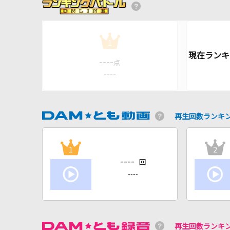
1
----
点
----
再生回数ランキ
1
2
----
回
----
再生回数ランキ