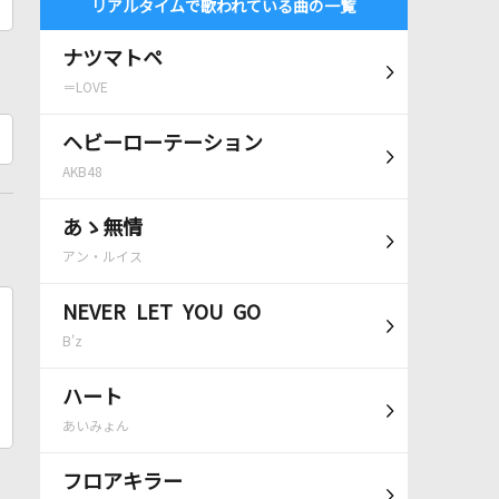
リアルタイムで歌われている曲の一覧
ナツマトペ
＝LOVE
ヘビーローテーション
AKB48
あゝ無情
アン・ルイス
NEVER LET YOU GO
B'z
ハート
あいみょん
フロアキラー