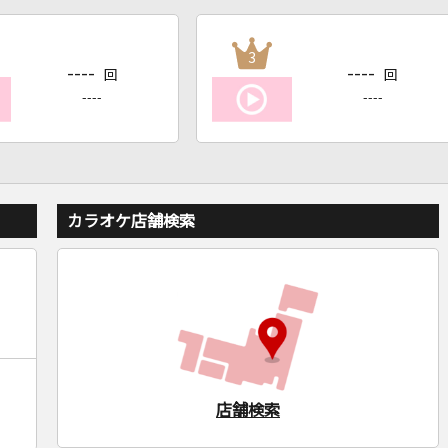
3
----
----
回
回
----
----
カラオケ店舗検索
店舗検索