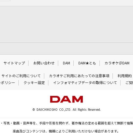
サイトマップ
お問い合わせ
DAM
DAM★とも
カラオケ＠DAM
サイトのご利用について
カラオケご利用にあたっての注意事項
利用規約
ーポリシー
クッキー設定
インフォマティブデータの取得について
ご契
© DAIICHIKOSHO CO.,LTD. All Rights Reserved.
・写真・動画・音声等を、手段や形態を問わず、著作権法の定める範囲を超えて無断で複
楽曲及びコンテンツは、機種によりご利用いただけない場合があります。