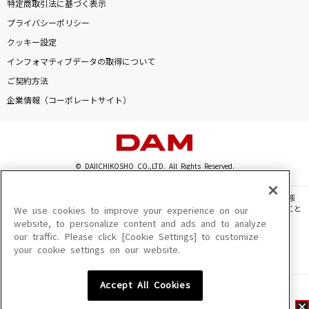
特定商取引法に基づく表示
プライバシーポリシー
クッキー設定
インフォマティブデータの取得について
ご契約方法
企業情報（コーポレートサイト）
© DAIICHIKOSHO CO.,LTD. All Rights Reserved.
このサイトに掲載されている一切の文章・画像・写真・動画・音声等を、手段や形態
を問わず、著作権法の定める範囲を超えて無断で複製、転載、ファイル化などすること
We use cookies to improve your experience on our
を禁じます。
website, to personalize content and ads and to analyze
our traffic. Please click [Cookie Settings] to customize
楽曲及びコンテンツは、機種によりご利用いただけない場合があります。
your cookie settings on our website.
楽曲及びコンテンツの配信日、配信内容が変更になる場合があります。
楽曲によりMYリスト保存ができない場合があります。
Accept All Cookies
JASRAC許諾番号
6602250213Y31015 6602250112Y38026 6602250240Y31015
6602250241Y45122