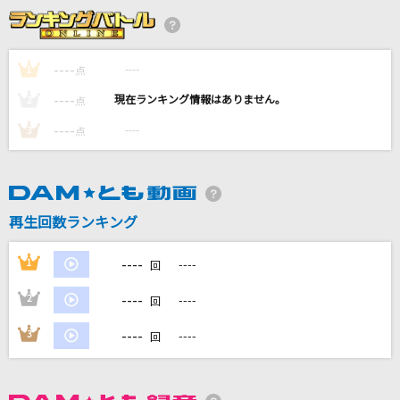
Overdose
なとり
----
----
1
点
小さな恋のうた
----
----
2
点
MONGOL800
----
----
3
点
シングルベッド
シャ乱Q
勿忘草
再生回数ランキング
ピコ
----
1
----
回
もっと見る
----
2
----
回
DAMの新曲・ランキングなど
----
3
----
回
カラオケ最新情報をチェック！