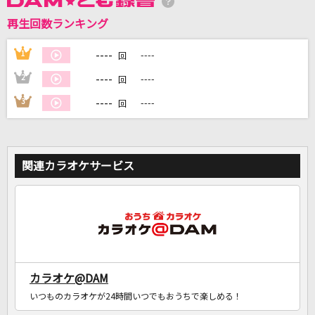
再生回数ランキング
DAMに会員登録・ログインして
カラオケをもっと楽しもう！
----
1
----
回
----
2
----
回
----
3
----
回
自宅でカラオケ歌い放題！
家族や友達と一緒に！練習にも！
関連カラオケサービス
カラオケ@DAM
いつものカラオケが24時間いつでもおうちで楽しめる！