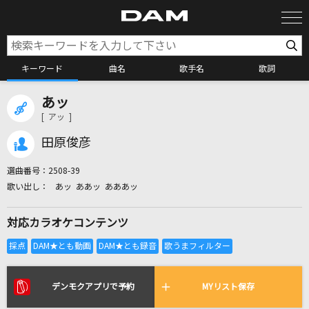
キーワード
曲名
歌手名
歌詞
あッ
カラオケ検索
[ アッ ]
田原俊彦
カラオケ店舗検索
選曲番号：
2508-39
あッ ああッ あああッ
カラオケリクエスト
対応カラオケコンテンツ
全国りれき
リアルタイムで歌われている曲の一覧
デンモクアプリで予約
MYリスト保存