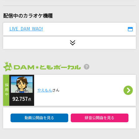
Hero
安室奈美恵
配信中のカラオケ機種
Banquet
LIVE DAM WAO!
Chevon
ブルーアンビエンス (feat. asmi)
Mrs. GREEN APPLE
2026年8月度
Believe×Believe(ビリビリ)
超特急
やえもん
さん
RED OUT(ビデオクリップバージョン)
92.757
点
米津玄師
DAM★ともボーカルエントリーランキング
動画公開曲を見る
録音公開曲を見る
ダーリン
Mrs. GREEN APPLE