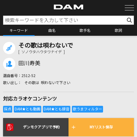
キーワード
曲名
歌手名
歌詞
その歌は唄わないで
カラオケ検索
[ ソノウタハウタワナイデ ]
田川寿美
カラオケ店舗検索
選曲番号：
2512-52
その歌は 唄わないで下さい
カラオケリクエスト
対応カラオケコンテンツ
全国りれき
リアルタイムで歌われている曲の一覧
デンモクアプリで予約
MYリスト保存