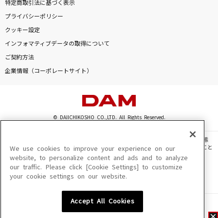
特定商取引法に基づく表示
プライバシーポリシー
クッキー設定
インフォマティブデータの取得について
ご契約方法
企業情報（コーポレートサイト）
© DAIICHIKOSHO CO.,LTD. All Rights Reserved.
このサイトに掲載されている一切の文章・画像・写真・動画・音声等を、手段や形態
を問わず、著作権法の定める範囲を超えて無断で複製、転載、ファイル化などすること
We use cookies to improve your experience on our
を禁じます。
website, to personalize content and ads and to analyze
our traffic. Please click [Cookie Settings] to customize
楽曲及びコンテンツは、機種によりご利用いただけない場合があります。
your cookie settings on our website.
楽曲及びコンテンツの配信日、配信内容が変更になる場合があります。
楽曲によりMYリスト保存ができない場合があります。
Accept All Cookies
JASRAC許諾番号
6602250213Y31015 6602250112Y38026 6602250240Y31015
6602250241Y45122