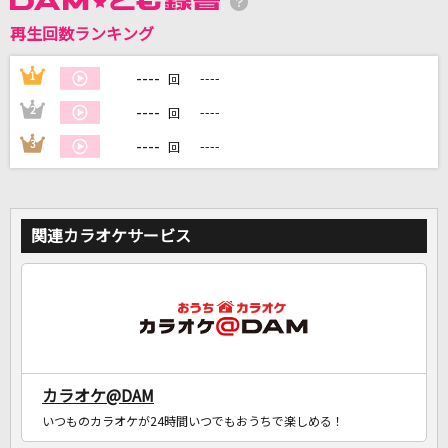
再生回数ランキング
----
1
----
回
DAMに会員登録・ログインして
カラオケをもっと楽しもう！
----
2
----
回
----
3
----
回
自宅でカラオケ歌い放題！
関連カラオケサービス
家族や友達と一緒に！練習にも！
カラオケ@DAM
いつものカラオケが24時間いつでもおうちで楽しめる！