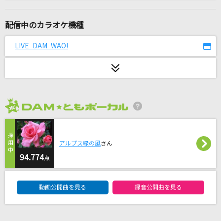
[オリカラ]DAN DAN 心魅かれてく 1996/10/25
渋谷公会堂
配信中のカラオケ機種
FIELD OF VIEW(the FIELD OF VIEW)
LIVE DAM WAO!
機械油
ずっと真夜中でいいのに。
Hug feat. kojikoji (Album ver.)
空音
2026年8月度
Let It Go～ありのままで～
松たか子
アルプス緑の風
さん
94.774
点
烏(ビデオクリップバージョン)
DAM★ともボーカルエントリーランキング
米津玄師
動画公開曲を見る
録音公開曲を見る
FORBIDDEN RAIN
[UNDEAD]朔間零(CV.増田俊樹)、羽風薫(CV.細貝圭)、大神晃牙(CV.小野友