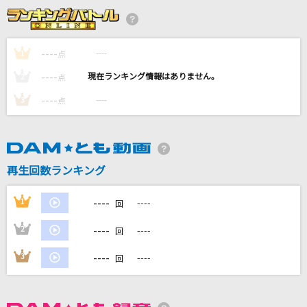
樹)、乙狩アドニス(CV.羽多野渉)
二重唱
----
岩崎宏美(益田宏美)
----
1
点
----
----
2
点
[生音]恋の予感
----
----
3
点
安全地帯
テトリス
柊マグネタイト
再生回数ランキング
スターダスト
----
1
----
回
Official髭男dism
----
2
----
回
もっと見る
----
3
----
回
DAMの新曲・ランキングなど
カラオケ最新情報をチェック！