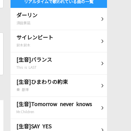
リアルタイムで歌われている曲の一覧
ダーリン
須田景凪
サイレンビート
鈴木鈴木
[生音]バランス
This is LAST
[生音]ひまわりの約束
秦 基博
[生音]Tomorrow never knows
Mr.Children
[生音]SAY YES