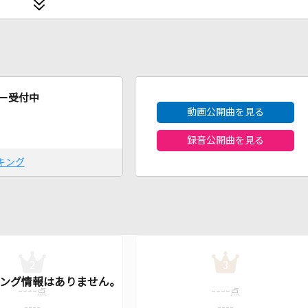
2026年8月度
ー受付中
動画公開曲を見る
録音公開曲を見る
キング
2
3
----
----
点
点
----
----