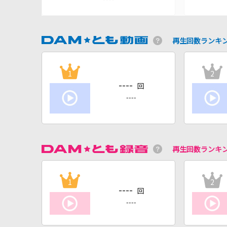
再生回数ランキ
1
2
----
回
----
再生回数ランキ
1
2
----
回
----