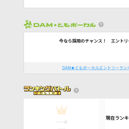
今なら採用のチャンス！ エントリ
DAM★ともボーカルエントリーラン
1
----
点
----