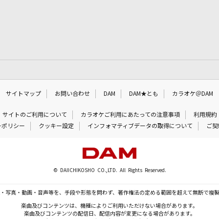
サイトマップ
お問い合わせ
DAM
DAM★とも
カラオケ＠DAM
サイトのご利用について
カラオケご利用にあたっての注意事項
利用規約
ーポリシー
クッキー設定
インフォマティブデータの取得について
ご契
© DAIICHIKOSHO CO.,LTD. All Rights Reserved.
・写真・動画・音声等を、手段や形態を問わず、著作権法の定める範囲を超えて無断で複
楽曲及びコンテンツは、機種によりご利用いただけない場合があります。
楽曲及びコンテンツの配信日、配信内容が変更になる場合があります。