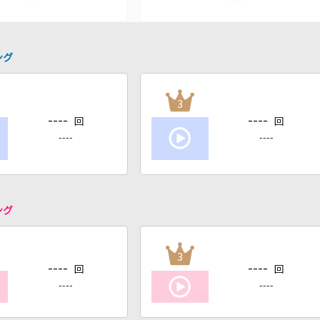
ング
3
----
----
回
回
----
----
ング
3
----
----
回
回
----
----