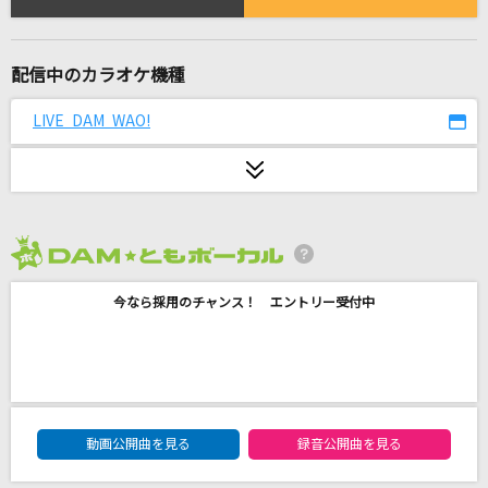
宿命
Official髭男dism
配信中のカラオケ機種
乙女解剖
DECO*27
LIVE DAM WAO!
[生音]紫煙
神野美伽
[生音]M
2026年8月度
PRINCESS PRINCESS
今なら採用のチャンス！ エントリー受付中
情熱
UA(ううあ)
[オリカラ]地上の星
DAM★ともボーカルエントリーランキング
動画公開曲を見る
録音公開曲を見る
中島みゆき