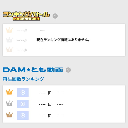
海の声
浦島太郎(桐谷健太)
[生音]青と夏
----
----
1
点
Mrs. GREEN APPLE
----
----
2
点
Answer
----
----
3
点
FLOW
ループ&ループ
ASIAN KUNG-FU GENERATION
再生回数ランキング
もっと見る
----
1
----
回
----
2
----
回
DAMの新曲・ランキングなど
カラオケ最新情報をチェック！
----
3
----
回