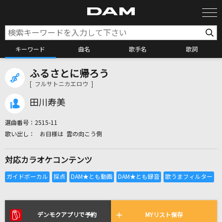
キーワード
曲名
歌手名
歌詞
ふるさとに帰ろう
カラオケ検索
[ フルサトニカエロウ ]
田川寿美
カラオケ店舗検索
選曲番号：
2515-11
お日様は 雲の向こう側
カラオケリクエスト
対応カラオケコンテンツ
全国りれき
リアルタイムで歌われている曲の一覧
デンモクアプリで予約
MYリスト保存