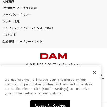
利用規約
特定商取引法に基づく表示
プライバシーポリシー
クッキー設定
インフォマティブデータの取得について
ご契約方法
企業情報（コーポレートサイト）
© DAIICHIKOSHO CO.,LTD. All Rights Reserved.
このサイトに掲載されている一切の文章・画像・写真・動画・音声等を、手段や形態
を問わず、著作権法の定める範囲を超えて無断で複製、転載、ファイル化などすること
We use cookies to improve your experience on our
を禁じます。
website, to personalize content and ads and to analyze
our traffic. Please click [Cookie Settings] to customize
楽曲及びコンテンツは、機種によりご利用いただけない場合があります。
your cookie settings on our website.
楽曲及びコンテンツの配信日、配信内容が変更になる場合があります。
楽曲によりMYリスト保存ができない場合があります。
Accept All Cookies
JASRAC許諾番号