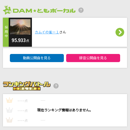
サマーナイトタウン
モーニング娘。
2026年8月度
サクラ、散ル…
カムイの雀ー１
さん
GACKT(Gackt)
95.933
点
アンダー・ザ・シー
DAM★ともボーカルエントリーランキング
上條恒彦
動画公開曲を見る
録音公開曲を見る
JOINT
川田まみ
もっと見る
----
----
1
点
DAMの新曲・ランキングなど
----
----
2
点
カラオケ最新情報をチェック！
----
----
3
点