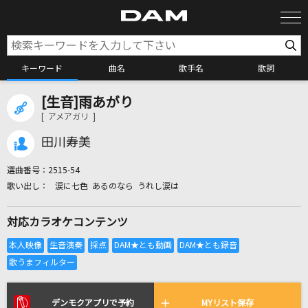
キーワード
曲名
歌手名
歌詞
[生音]雨あがり
カラオケ検索
[ アメアガリ ]
田川寿美
カラオケ店舗検索
選曲番号：
2515-54
涙に七色 あるのなら うれし涙は
カラオケリクエスト
対応カラオケコンテンツ
全国りれき
リアルタイムで歌われている曲の一覧
デンモクアプリで予約
MYリスト保存