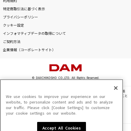
利用規約
特定商取引法に基づく表示
プライバシーポリシー
クッキー設定
インフォマティブデータの取得について
ご契約方法
企業情報（コーポレートサイト）
© DAIICHIKOSHO CO.,LTD. All Rights Reserved.
このサイトに掲載されている一切の文章・画像・写真・動画・音声等を、手段や形態
を問わず、著作権法の定める範囲を超えて無断で複製、転載、ファイル化などすること
We use cookies to improve your experience on our
を禁じます。
website, to personalize content and ads and to analyze
our traffic. Please click [Cookie Settings] to customize
楽曲及びコンテンツは、機種によりご利用いただけない場合があります。
your cookie settings on our website.
楽曲及びコンテンツの配信日、配信内容が変更になる場合があります。
楽曲によりMYリスト保存ができない場合があります。
Accept All Cookies
JASRAC許諾番号