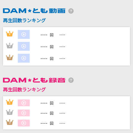
DAMに会員登録・ログインして
再生回数ランキング
カラオケをもっと楽しもう！
----
1
----
回
----
2
----
回
自宅でカラオケ歌い放題！
----
3
----
回
家族や友達と一緒に！練習にも！
再生回数ランキング
----
1
----
回
----
2
----
回
----
3
----
回