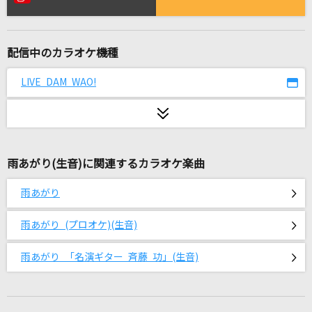
愛をこめて花束を
Superfly
配信中のカラオケ機種
赤い首輪
吉田山田
LIVE DAM WAO!
[生音]サクラ咲ケ
嵐(アラシ)
雨あがり(生音)に関連するカラオケ楽曲
I LOVE YOU
クリス・ハート
雨あがり
無名恋
雨あがり (プロオケ)(生音)
TENSONG
雨あがり 「名演ギター 斉藤 功」(生音)
とくべチュ、して
＝LOVE