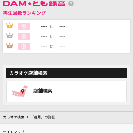
再生回数ランキング
DAMに会員登録・ログインして
カラオケをもっと楽しもう！
----
1
----
回
----
2
----
回
----
3
----
回
自宅でカラオケ歌い放題！
家族や友達と一緒に！練習にも！
カラオケ店舗検索
店舗検索
カラオケ検索
「蒼月」の詳細
サイトマップ