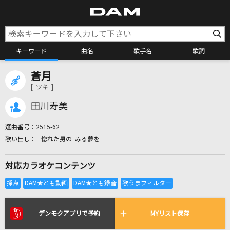
キーワード
曲名
歌手名
歌詞
蒼月
カラオケ検索
[ ツキ ]
田川寿美
カラオケ店舗検索
選曲番号：
2515-62
惚れた男の みる夢を
カラオケリクエスト
対応カラオケコンテンツ
全国りれき
リアルタイムで歌われている曲の一覧
デンモクアプリで予約
MYリスト保存