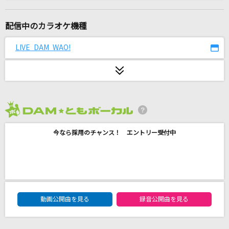
くりてぃかるぷりちー
iLiFE!
配信中のカラオケ機種
ダーリン
LIVE DAM WAO!
Mrs. GREEN APPLE
[生音]僕のこと
Mrs. GREEN APPLE
2026年8月度
[生音]ray
今なら採用のチャンス！ エントリー受付中
BUMP OF CHICKEN
ナツマトペ
＝LOVE
DAM★ともボーカルエントリーランキング
Sparkling Daydream
動画公開曲を見る
録音公開曲を見る
ZAQ