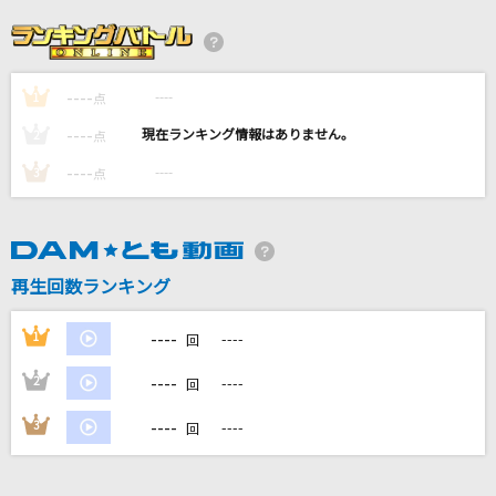
Bombtrack [ボムトラック]
Rage Against The Machine
----
----
1
[生音]巡恋歌
点
長渕剛
----
----
2
点
----
----
3
点
会いたくて
Ado
少年
再生回数ランキング
黒夢
----
1
----
回
もっと見る
----
2
----
回
DAMの新曲・ランキングなど
----
3
----
回
カラオケ最新情報をチェック！