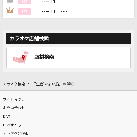
----
2
----
回
----
3
----
回
DAMに会員登録・ログインして
カラオケをもっと楽しもう！
カラオケ店舗検索
自宅でカラオケ歌い放題！
店舗検索
家族や友達と一緒に！練習にも！
カラオケ検索
「[生音]かよい船」の詳細
サイトマップ
お問い合わせ
DAM
DAM★とも
カラオケ＠DAM