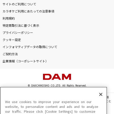
サイトのご利用について
カラオケご利用にあたっての注意事項
利用規約
特定商取引法に基づく表示
プライバシーポリシー
クッキー設定
インフォマティブデータの取得について
ご契約方法
企業情報（コーポレートサイト）
© DAIICHIKOSHO CO.,LTD. All Rights Reserved.
このサイトに掲載されている一切の文章・画像・写真・動画・音声等を、手段や形態
を問わず、著作権法の定める範囲を超えて無断で複製、転載、ファイル化などすること
We use cookies to improve your experience on our
を禁じます。
website, to personalize content and ads and to analyze
our traffic. Please click [Cookie Settings] to customize
楽曲及びコンテンツは、機種によりご利用いただけない場合があります。