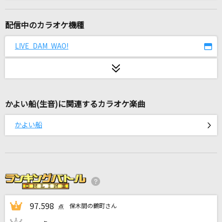
アルクアラウンド
サカナクション
配信中のカラオケ機種
[生音]小さな恋のうた
LIVE DAM WAO!
MONGOL800
[生音]白い恋人達
桑田佳祐
かよい船(生音)に関連するカラオケ楽曲
CITRUS
かよい船
Da-iCE
感電(ビデオクリップバージョン)
米津玄師
over
97.598
V6
保木間の鶴町さん
1
点