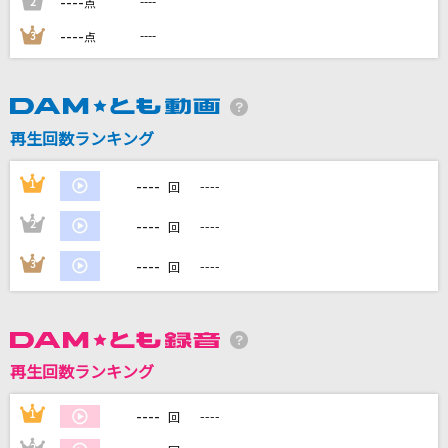
----
----
2
点
打上花火
----
----
3
点
DAOKO×米津玄師
[生音]ら・ら・ら
大黒摩季
再生回数ランキング
イエスタデイ
----
1
----
回
Official髭男dism
----
2
----
回
Universe(ドラえもんアニメバージョン)
----
3
----
回
Official髭男dism
もっと見る
再生回数ランキング
DAMの新曲・ランキングなど
カラオケ最新情報をチェック！
----
1
----
回