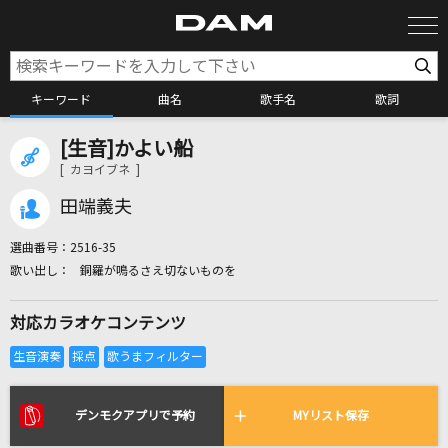
キーワード
曲名
歌手名
歌詞
[生音]かよい船
カラオケ検索
[ カヨイブネ ]
田端義夫
カラオケ店舗検索
選曲番号：
2516-35
銅羅が鳴るさえ切ないものを
カラオケリクエスト
対応カラオケコンテンツ
全国りれき
リアルタイムで歌われている曲の一覧
デンモクアプリで予約
MYリスト保存