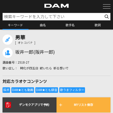
キーワード
曲名
歌手名
歌詞
男華
カラオケ検索
[ オトコバナ ]
坂井一郎(阪井一郎)
カラオケ店舗検索
選曲番号：
2518-27
時化が四五日 続いたら 祈る想いで
カラオケリクエスト
対応カラオケコンテンツ
全国りれき
リアルタイムで歌われている曲の一覧
デンモクアプリで予約
MYリスト保存