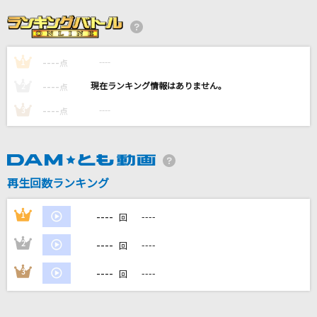
アンインストール
石川智晶(石川知亜紀)
----
----
1
[生音]愛の園
点
布施明
----
----
2
点
----
----
3
点
[生音]赤いハンカチ
石原裕次郎
[生音]again
再生回数ランキング
YUI
----
1
----
回
もっと見る
----
2
----
回
DAMの新曲・ランキングなど
----
3
----
回
カラオケ最新情報をチェック！