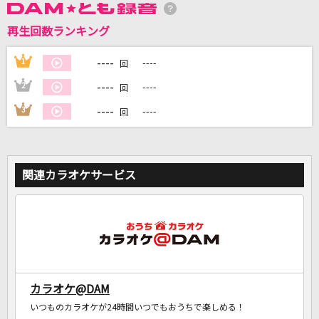
再生回数ランキング
DAMに会員登録・ログインして
カラオケをもっと楽しもう！
----
1
----
回
----
2
----
回
----
3
----
回
自宅でカラオケ歌い放題！
家族や友達と一緒に！練習にも！
関連カラオケサービス
カラオケ@DAM
いつものカラオケが24時間いつでもおうちで楽しめる！