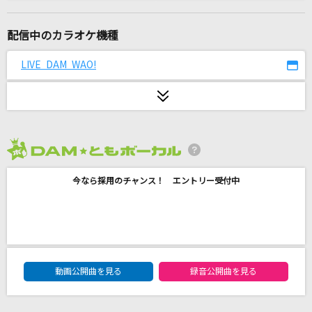
最高到達点(ONE PIECEアニメバージョン)
SEKAI NO OWARI(世界の終わり)
配信中のカラオケ機種
チョコレートメランコリー
LIVE DAM WAO!
≠ME
青のすみか (Acoustic ver.)
キタニタツヤ
2026年8月度
ルーム No.4
今なら採用のチャンス！ エントリー受付中
超学生
夜もすがら君を想う
藤川千愛
DAM★ともボーカルエントリーランキング
爆裂愛してる
動画公開曲を見る
録音公開曲を見る
M!LK