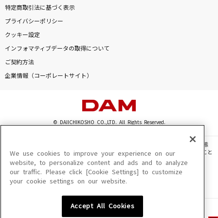
特定商取引法に基づく表示
プライバシーポリシー
クッキー設定
インフォマティブデータの取得について
ご契約方法
企業情報（コーポレートサイト）
© DAIICHIKOSHO CO.,LTD. All Rights Reserved.
このサイトに掲載されている一切の文章・画像・写真・動画・音声等を、手段や形態
を問わず、著作権法の定める範囲を超えて無断で複製、転載、ファイル化などすること
We use cookies to improve your experience on our
を禁じます。
website, to personalize content and ads and to analyze
our traffic. Please click [Cookie Settings] to customize
楽曲及びコンテンツは、機種によりご利用いただけない場合があります。
your cookie settings on our website.
楽曲及びコンテンツの配信日、配信内容が変更になる場合があります。
楽曲によりMYリスト保存ができない場合があります。
Accept All Cookies
JASRAC許諾番号
6602250213Y31015 6602250112Y38026 6602250240Y31015