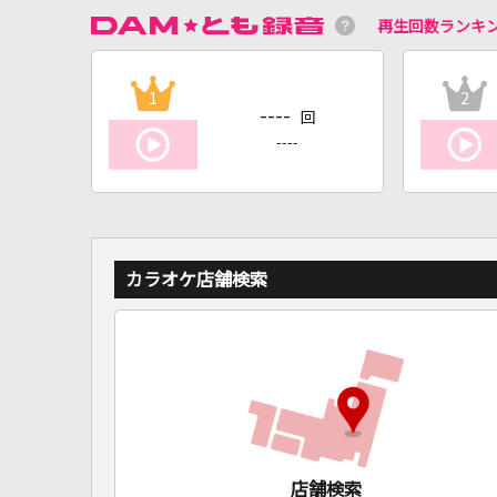
再生回数ランキ
1
2
----
回
----
カラオケ店舗検索
店舗検索