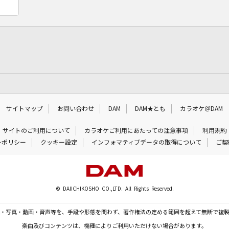
サイトマップ
お問い合わせ
DAM
DAM★とも
カラオケ＠DAM
サイトのご利用について
カラオケご利用にあたっての注意事項
利用規約
ーポリシー
クッキー設定
インフォマティブデータの取得について
ご契
© DAIICHIKOSHO CO.,LTD. All Rights Reserved.
・写真・動画・音声等を、手段や形態を問わず、著作権法の定める範囲を超えて無断で複
楽曲及びコンテンツは、機種によりご利用いただけない場合があります。