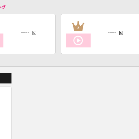
ング
3
----
----
回
回
----
----