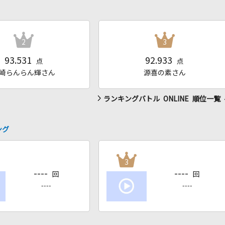
2
3
93.531
92.933
点
点
崎らんらん輝さん
源喜の素さん
ランキングバトル ONLINE 順位一覧
ング
3
----
----
回
回
----
----