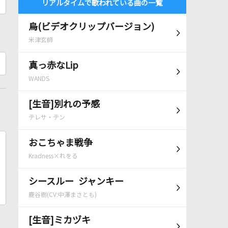
リアルタイムで歌われている曲の一覧
烏(ビデオクリップバージョン)
米津玄師
真っ赤なLip
WANDS
[生音]別れの予感
テレサ・テン
おこちゃま戦争
Kradness×れをる
シースルー ジャンキー
鹿谷樹(CV:中澤まさとも)
[生音]ミカヅキ