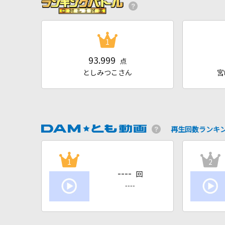
1
93.999
点
としみつこさん
宮
再生回数ランキ
1
2
----
回
----