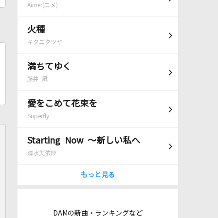
Aimer(エメ)
火種
キタニタツヤ
満ちてゆく
藤井 風
愛をこめて花束を
Superfly
Starting Now ～新しい私へ
清水美依紗
もっと見る
DAMの新曲・ランキングなど