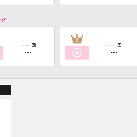
ング
3
----
----
回
回
----
----