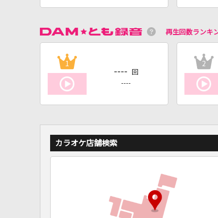
再生回数ランキ
1
2
----
回
----
カラオケ店舗検索