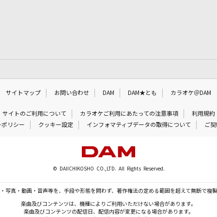
サイトマップ
お問い合わせ
DAM
DAM★とも
カラオケ＠DAM
サイトのご利用について
カラオケご利用にあたっての注意事項
利用規約
ーポリシー
クッキー設定
インフォマティブデータの取得について
ご契
© DAIICHIKOSHO CO.,LTD. All Rights Reserved.
・写真・動画・音声等を、手段や形態を問わず、著作権法の定める範囲を超えて無断で複
楽曲及びコンテンツは、機種によりご利用いただけない場合があります。
楽曲及びコンテンツの配信日、配信内容が変更になる場合があります。