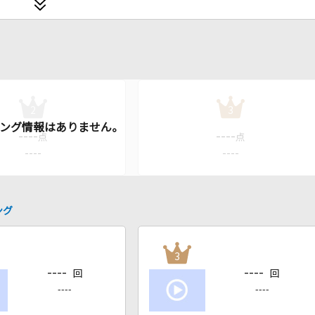
2
3
----
----
点
点
----
----
ング
3
----
----
回
回
----
----