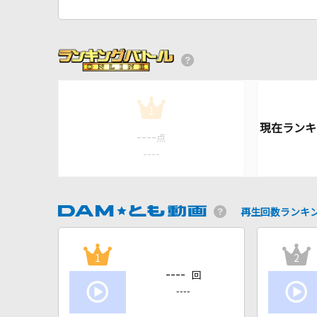
1
----
点
----
再生回数ランキ
1
2
----
回
----