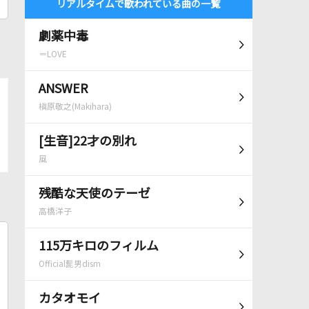
リアルタイムで歌われている曲の一覧
劇薬中毒
＝LOVE
ANSWER
槇原敬之(Makihara)
[生音]22才の別れ
風
残酷な天使のテーゼ
高橋洋子
115万キロのフィルム
Official髭男dism
カタオモイ