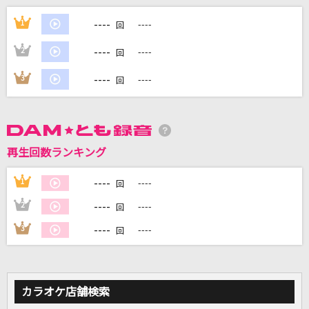
紅蓮華 -アニメ映像 ver.-(TVサイズ)
----
1
----
回
LiSA
----
2
----
回
[生音]ピースサイン
----
3
----
回
米津玄師
[生音]歌うたいのバラッド
斉藤和義
再生回数ランキング
オレンジ
----
1
----
回
逢坂大河(CV:釘宮理恵)・櫛枝実乃梨(CV:堀江由衣)・川嶋亜美(CV:喜多村
英梨)
----
2
----
回
もっと見る
----
3
----
回
DAMの新曲・ランキングなど
カラオケ最新情報をチェック！
カラオケ店舗検索