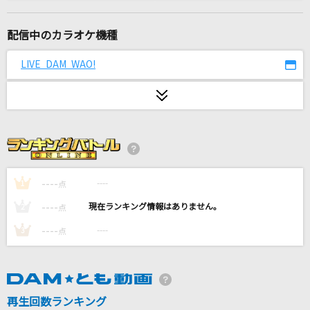
[生音]ピースサイン
米津玄師
配信中のカラオケ機種
Gravity(ビデオクリップバージョン)
LIVE DAM WAO!
BUMP OF CHICKEN
HOWEVER
GLAY
プライド・ブライト
Juice=Juice
----
----
1
点
----
----
2
点
君が好きだと叫びたい
----
----
3
点
BAAD
ほんまやで☆なんでやねん☆しらんけど
モナキ
再生回数ランキング