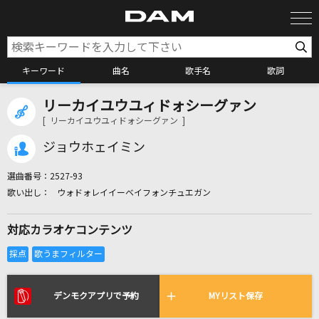
キーワード
曲名
歌手名
歌詞
リーカイユウユィドォシーグァン
カラオケ検索
[ リーカイユウユィドォシーグァン ]
ジョウホェイミン
カラオケ店舗検索
選曲番号：
2527-93
ウォドォレイイーベイフォンチュエガン
カラオケリクエスト
対応カラオケコンテンツ
全国りれき
リアルタイムで歌われている曲の一覧
デンモクアプリで予約
MYリスト保存