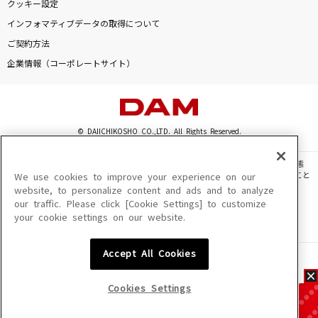
クッキー設定
インフォマティブデータの取得について
ご契約方法
企業情報（コーポレートサイト）
© DAIICHIKOSHO CO.,LTD. All Rights Reserved.
このサイトに掲載されている一切の文章・画像・写真・動画・音声等を、手段や形態
を問わず、著作権法の定める範囲を超えて無断で複製、転載、ファイル化などすること
We use cookies to improve your experience on our
を禁じます。
website, to personalize content and ads and to analyze
our traffic. Please click [Cookie Settings] to customize
楽曲及びコンテンツは、機種によりご利用いただけない場合があります。
your cookie settings on our website.
楽曲及びコンテンツの配信日、配信内容が変更になる場合があります。
楽曲によりMYリスト保存ができない場合があります。
Accept All Cookies
JASRAC許諾番号
6602250213Y31015 6602250112Y38026 6602250240Y31015
6602250241Y45122
Cookies Settings
NexTone許諾番号
ID000002945 ID000002947 ID000002937 ID000002938