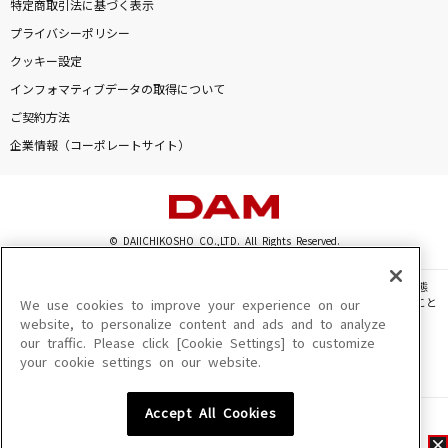
特定商取引法に基づく表示
プライバシーポリシー
クッキー設定
インフォマティブデータの取得について
ご契約方法
企業情報（コーポレートサイト）
© DAIICHIKOSHO CO.,LTD. All Rights Reserved.
このサイトに掲載されている一切の文章・画像・写真・動画・音声等を、手段や形態
を問わず、著作権法の定める範囲を超えて無断で複製、転載、ファイル化などすること
We use cookies to improve your experience on our
を禁じます。
website, to personalize content and ads and to analyze
our traffic. Please click [Cookie Settings] to customize
楽曲及びコンテンツは、機種によりご利用いただけない場合があります。
your cookie settings on our website.
楽曲及びコンテンツの配信日、配信内容が変更になる場合があります。
楽曲によりMYリスト保存ができない場合があります。
Accept All Cookies
JASRAC許諾番号
6602250213Y31015 6602250112Y38026 6602250240Y31015
6602250241Y45122