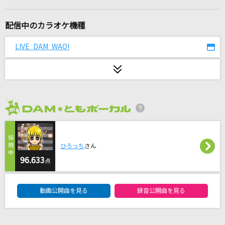
VALENTI
BoA
配信中のカラオケ機種
オー！リバル
LIVE DAM WAO!
ポルノグラフィティ
Real Force
ELISA
2026年8月度
スキスキ星人
すとぷり
ひろっち
さん
[生音]逆光 - replica -
96.633
点
Vaundy
DAM★ともボーカルエントリーランキング
動画公開曲を見る
録音公開曲を見る
悠久ネバーダイ
フランシュシュ