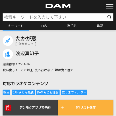
キーワード
曲名
歌手名
歌詞
たかが恋
カラオケ検索
[ タカガコイ ]
渡辺真知子
カラオケ店舗検索
選曲番号：
2534-06
これ以上 先へ行けない 岬は海と陸の
カラオケリクエスト
対応カラオケコンテンツ
全国りれき
リアルタイムで歌われている曲の一覧
デンモクアプリで予約
MYリスト保存