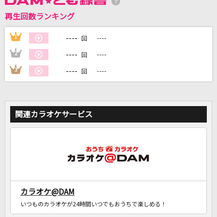
再生回数ランキング
DAMに会員登録・ログインして
カラオケをもっと楽しもう！
----
1
----
回
----
2
----
回
----
3
----
回
自宅でカラオケ歌い放題！
家族や友達と一緒に！練習にも！
関連カラオケサービス
カラオケ@DAM
いつものカラオケが24時間いつでもおうちで楽しめる！