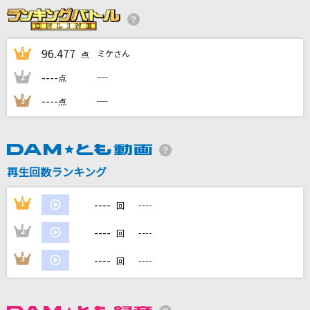
ミックスナッツ
Official髭男dism
96.477
ミケさん
1
点
[生音]again
----
----
2
点
YUI
----
----
3
点
SCANNER
hide
ハナミズキ
再生回数ランキング
一青 窈
----
1
----
回
もっと見る
----
2
----
回
DAMの新曲・ランキングなど
----
3
----
回
カラオケ最新情報をチェック！