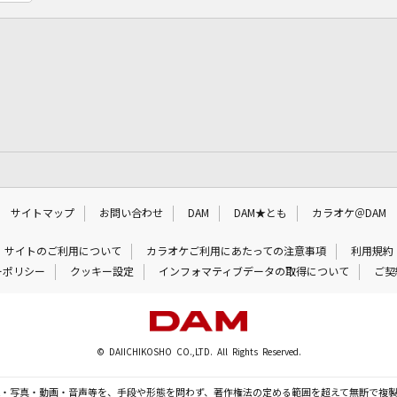
サイトマップ
お問い合わせ
DAM
DAM★とも
カラオケ＠DAM
サイトのご利用について
カラオケご利用にあたっての注意事項
利用規約
ーポリシー
クッキー設定
インフォマティブデータの取得について
ご契
© DAIICHIKOSHO CO.,LTD. All Rights Reserved.
・写真・動画・音声等を、手段や形態を問わず、著作権法の定める範囲を超えて無断で複