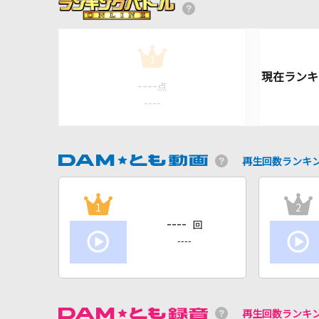
1
----
点
----
再生回数ランキ
1
2
----
回
----
再生回数ランキ