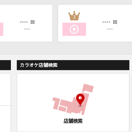
3
----
----
回
回
----
----
カラオケ店舗検索
店舗検索