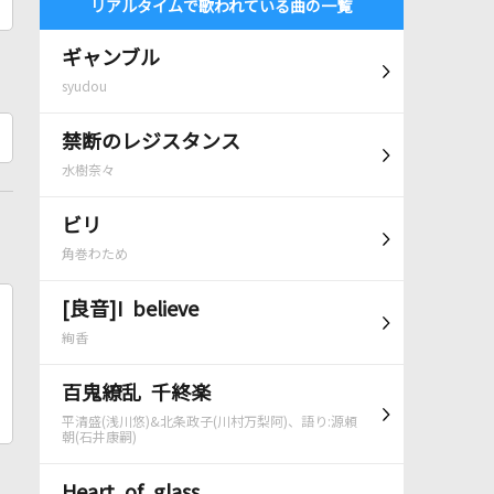
リアルタイムで歌われている曲の一覧
ギャンブル
syudou
禁断のレジスタンス
水樹奈々
ビリ
角巻わため
[良音]I believe
絢香
百鬼繚乱 千終楽
平清盛(浅川悠)&北条政子(川村万梨阿)、語り:源頼
朝(石井康嗣)
Heart of glass