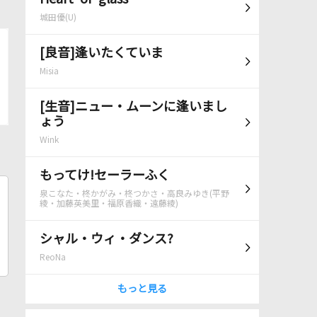
城田優(U)
[良音]逢いたくていま
Misia
[生音]ニュー・ムーンに逢いまし
ょう
Wink
もってけ!セーラーふく
泉こなた・柊かがみ・柊つかさ・高良みゆき(平野
綾・加藤英美里・福原香織・遠藤綾)
シャル・ウィ・ダンス?
ReoNa
もっと見る