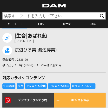
キーワード
曲名
歌手名
歌詞
[生音]あばれ船
カラオケ検索
[ アバレブネ ]
渡辺ひろ美(渡辺博美)
カラオケ店舗検索
選曲番号：
2536-20
時化がかじった おんぼろ船でョー
カラオケリクエスト
対応カラオケコンテンツ
全国りれき
リアルタイムで歌われている曲の一覧
デンモクアプリで予約
MYリスト保存