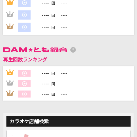
----
1
----
回
----
2
----
回
DAMに会員登録・ログインして
カラオケをもっと楽しもう！
----
3
----
回
自宅でカラオケ歌い放題！
再生回数ランキング
家族や友達と一緒に！練習にも！
----
1
----
回
----
2
----
回
----
3
----
回
カラオケ店舗検索