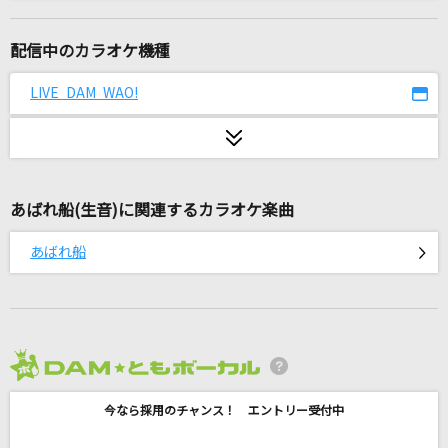
Beautiful
WEST.
配信中のカラオケ機種
セレナーデ
LIVE DAM WAO!
なとり
[生音]言えないよ
郷ひろみ
あばれ船(生音)に関連するカラオケ楽曲
群像夏
あばれ船
パン野実々美
好きすぎて滅！
M!LK
2026年8月度
ray
今なら採用のチャンス！ エントリー受付中
BUMP OF CHICKEN