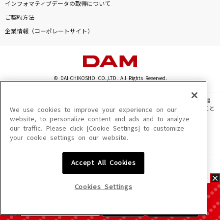
インフォマティブデータの取得について
ご契約方法
企業情報（コーポレートサイト）
© DAIICHIKOSHO CO.,LTD. All Rights Reserved.
このサイトに掲載されている一切の文章・画像・写真・動画・音声等を、手段や形態
を問わず、著作権法の定める範囲を超えて無断で複製、転載、ファイル化などすること
We use cookies to improve your experience on our
を禁じます。
website, to personalize content and ads and to analyze
our traffic. Please click [Cookie Settings] to customize
楽曲及びコンテンツは、機種によりご利用いただけない場合があります。
your cookie settings on our website.
楽曲及びコンテンツの配信日、配信内容が変更になる場合があります。
楽曲によりMYリスト保存ができない場合があります。
Accept All Cookies
JASRAC許諾番号
6602250213Y31015 6602250112Y38026 6602250240Y31015
6602250241Y45122
Cookies Settings
NexTone許諾番号
ID000002945 ID000002947 ID000002937 ID000002938