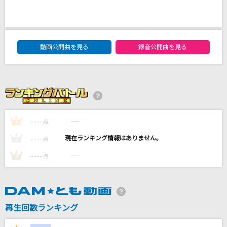
怪獣
サカナクション
DAM★ともボーカルエントリーランキング
君を知らない
動画公開曲を見る
録音公開曲を見る
Mrs. GREEN APPLE
Pale Blue(ビデオクリップバージョン)
米津玄師
----
----
1
点
ニイハオ★中国
中国(CV:甲斐田ゆき)
----
----
2
点
----
----
3
点
もっと見る
DAMの新曲・ランキングなど
カラオケ最新情報をチェック！
再生回数ランキング