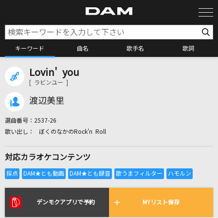
キーワード
曲名
歌手名
歌詞
Lovin' you
カラオケ検索
[ ラビンユー ]
渡辺美里
カラオケ店舗検索
選曲番号：
2537-26
ぼくのなかのRock'n Roll
カラオケリクエスト
対応カラオケコンテンツ
全国りれき
リアルタイムで歌われている曲の一覧
デンモクアプリで予約
MYリスト保存