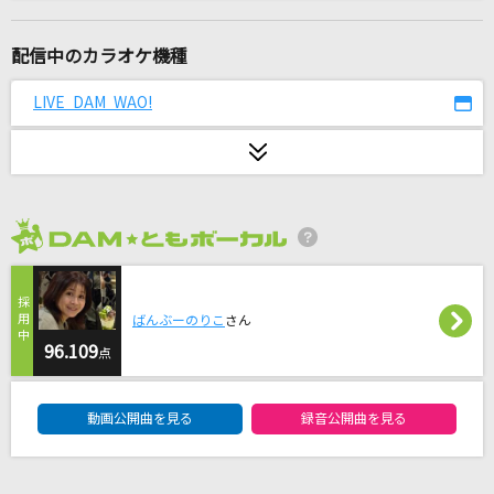
[生音]渚のバルコニー
松田聖子
配信中のカラオケ機種
[生音]探偵物語
LIVE DAM WAO!
薬師丸ひろ子
God knows...
涼宮ハルヒ(CV.平野綾)
2026年8月度
残機
ずっと真夜中でいいのに。
ばんぶーのりこ
さん
点描の唄(feat.井上苑子)
96.109
点
Mrs. GREEN APPLE
DAM★ともボーカルエントリーランキング
動画公開曲を見る
録音公開曲を見る
[生音]ふわふわ時間
放課後ティータイム