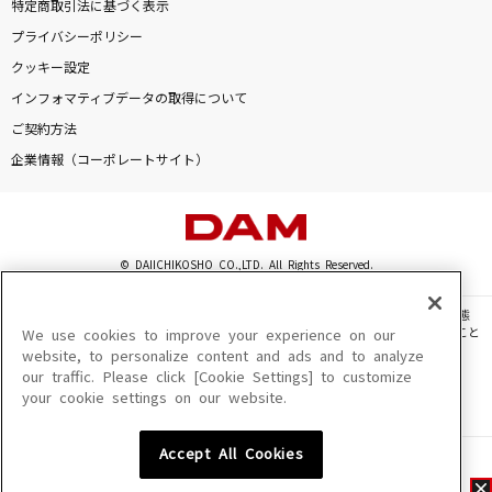
特定商取引法に基づく表示
プライバシーポリシー
クッキー設定
インフォマティブデータの取得について
ご契約方法
企業情報（コーポレートサイト）
© DAIICHIKOSHO CO.,LTD. All Rights Reserved.
このサイトに掲載されている一切の文章・画像・写真・動画・音声等を、手段や形態
を問わず、著作権法の定める範囲を超えて無断で複製、転載、ファイル化などすること
We use cookies to improve your experience on our
を禁じます。
website, to personalize content and ads and to analyze
our traffic. Please click [Cookie Settings] to customize
楽曲及びコンテンツは、機種によりご利用いただけない場合があります。
your cookie settings on our website.
楽曲及びコンテンツの配信日、配信内容が変更になる場合があります。
楽曲によりMYリスト保存ができない場合があります。
Accept All Cookies
JASRAC許諾番号
6602250213Y31015 6602250112Y38026 6602250240Y31015
6602250241Y45122