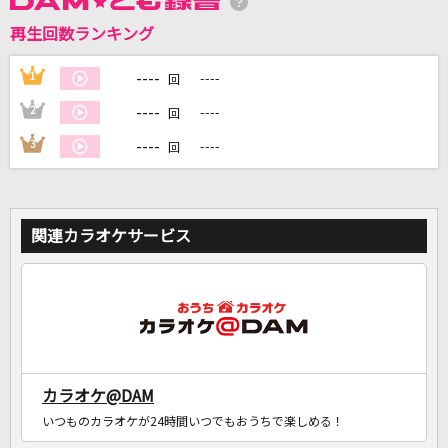
再生回数ランキング
DAMに会員登録・ログインして
カラオケをもっと楽しもう！
----
1
----
回
----
2
----
回
----
3
----
回
自宅でカラオケ歌い放題！
家族や友達と一緒に！練習にも！
関連カラオケサービス
カラオケ@DAM
いつものカラオケが24時間いつでもおうちで楽しめる！