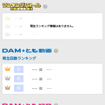
エイリアンエイリアン
ナユタン星人
----
----
1
点
I believe what you said
----
----
2
点
亜咲花
----
----
3
点
[生音]幸せ
back number
早口バカ
再生回数ランキング
J-REXXX
----
1
----
回
もっと見る
----
2
----
回
DAMの新曲・ランキングなど
----
3
----
回
カラオケ最新情報をチェック！