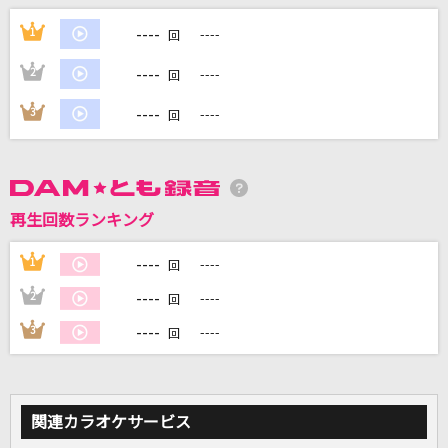
----
1
----
回
DAMに会員登録・ログインして
----
2
----
カラオケをもっと楽しもう！
回
----
3
----
回
自宅でカラオケ歌い放題！
家族や友達と一緒に！練習にも！
再生回数ランキング
----
1
----
回
----
2
----
回
----
3
----
回
関連カラオケサービス