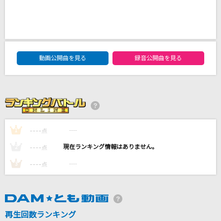
[生音]狂乱 Hey Kids!!
THE ORAL CIGARETTES
[生音]ORION
DAM★ともボーカルエントリーランキング
中島美嘉
動画公開曲を見る
録音公開曲を見る
怪獣
サカナクション
雨の御堂筋
----
----
1
点
欧陽菲菲
----
----
2
点
もっと見る
----
----
3
点
DAMの新曲・ランキングなど
カラオケ最新情報をチェック！
再生回数ランキング