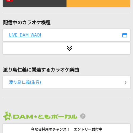
怪獣の花唄
Vaundy
配信中のカラオケ機種
キセキ
GReeeeN
LIVE DAM WAO!
[生音]銀の龍の背に乗って
中島みゆき
渡り鳥仁義に関連するカラオケ楽曲
チューリングラブ feat.Sou
ナナヲアカリ
渡り鳥仁義(生音)
Stella
ヒプノシスマイク[Fling Posse]
[生音]ff(フォルティシモ)
2026年8月度
ハウンド・ドッグ
今なら採用のチャンス！ エントリー受付中