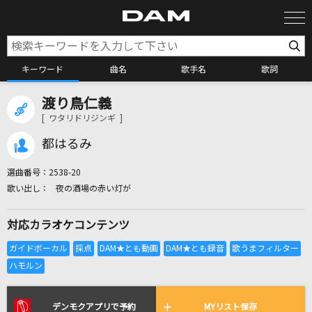
キーワード
曲名
歌手名
歌詞
渡り鳥仁義
カラオケ検索
[ ワタリドリジンギ ]
都はるみ
カラオケ店舗検索
選曲番号：
2538-20
夜の酒場の赤い灯が
カラオケリクエスト
対応カラオケコンテンツ
全国りれき
リアルタイムで歌われている曲の一覧
デンモクアプリで予約
MYリスト保存