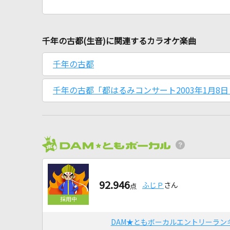
千年の古都(生音)に関連するカラオケ楽曲
千年の古都
千年の古都「都はるみコンサート2003年1月8日
92.946
ふじＰ
さん
点
DAM★ともボーカルエントリーラン