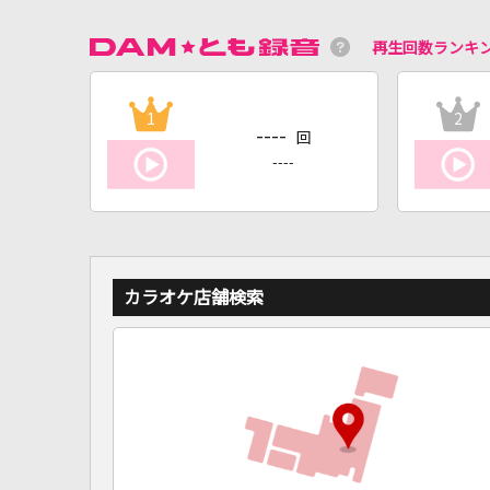
再生回数ランキ
1
2
----
回
----
カラオケ店舗検索