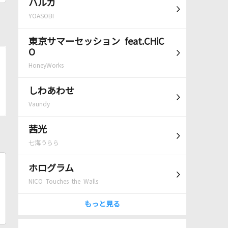
ハルカ
YOASOBI
東京サマーセッション feat.CHiC
O
HoneyWorks
しわあわせ
Vaundy
茜光
七海うらら
ホログラム
NICO Touches the Walls
もっと見る