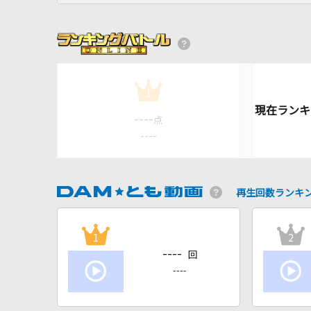
1
----
点
----
再生回数ランキ
1
2
----
回
----