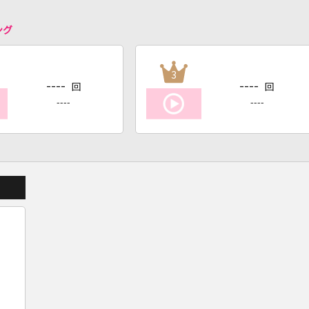
ング
3
----
----
回
回
----
----