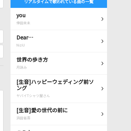
リアルタイムで歌われている曲の一覧
you
倖田來未
Dear…
NiziU
世界の歩き方
月詠み
[生音]ハッピーウェディング前ソ
ング
ヤバイTシャツ屋さん
[生音]愛の世代の前に
浜田省吾