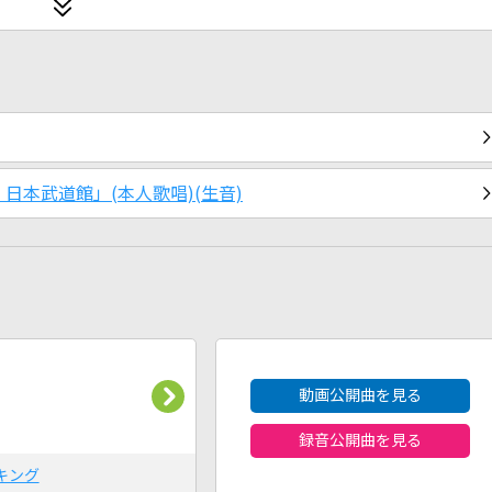
 日本武道館」(本人歌唱)(生音)
2026年8月度
動画公開曲を見る
録音公開曲を見る
キング