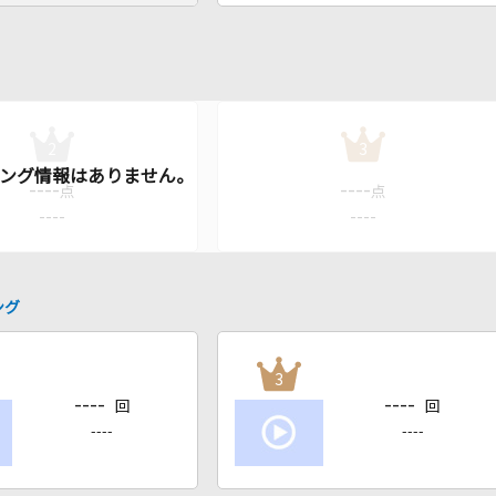
2
3
----
----
点
点
----
----
ング
3
----
----
回
回
----
----