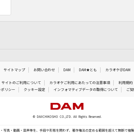
サイトマップ
お問い合わせ
DAM
DAM★とも
カラオケ＠DAM
サイトのご利用について
カラオケご利用にあたっての注意事項
利用規約
ーポリシー
クッキー設定
インフォマティブデータの取得について
ご契
© DAIICHIKOSHO CO.,LTD. All Rights Reserved.
・写真・動画・音声等を、手段や形態を問わず、著作権法の定める範囲を超えて無断で複