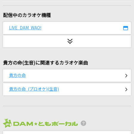
365日の紙飛行機
AKB48
配信中のカラオケ機種
HELLO -JP Ver.-
LIVE DAM WAO!
TREASURE
LAST DANCE
BIGBANG [ビッグバン]
貴方の命(生音)に関連するカラオケ楽曲
[生音]翼をください
貴方の命
赤い鳥
貴方の命 (プロオケ)(生音)
劇薬中毒
＝LOVE
[生音]君は天然色
大滝詠一
2026年8月度