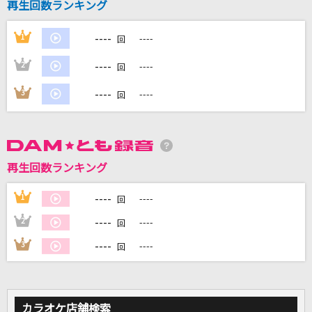
再生回数ランキング
----
1
----
DAMに会員登録・ログインして
回
カラオケをもっと楽しもう！
----
2
----
回
----
3
----
回
自宅でカラオケ歌い放題！
家族や友達と一緒に！練習にも！
再生回数ランキング
----
1
----
回
----
2
----
回
----
3
----
回
カラオケ店舗検索