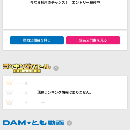
今なら採用のチャンス！ エントリー受付中
踊ろうぜ
ヨルシカ
Destin Histoire
yoshiki*lisa
DAM★ともボーカルエントリーランキング
動画公開曲を見る
録音公開曲を見る
残酷な天使のテーゼ
高橋洋子
ブリキノダンス
日向電工
----
----
1
点
もっと見る
----
----
2
点
----
----
3
点
DAMの新曲・ランキングなど
カラオケ最新情報をチェック！