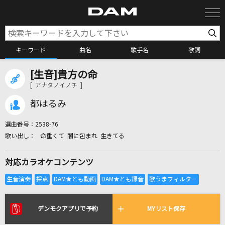
キーワード
曲名
歌手名
歌詞
[生音]貴方の命
カラオケ検索
[ アナタノイノチ ]
都はるみ
カラオケ店舗検索
選曲番号：
2538-76
命重くて 闇に包まれ 生きてる
カラオケリクエスト
対応カラオケコンテンツ
全国りれき
リアルタイムで歌われている曲の一覧
デンモクアプリで予約
MYリスト保存