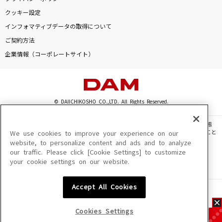
クッキー設定
インフォマティブデータの取得について
ご契約方法
企業情報（コーポレートサイト）
© DAIICHIKOSHO CO.,LTD. All Rights Reserved.
このサイトに掲載されている一切の文章・画像・写真・動画・音声等を、手段や形態
を問わず、著作権法の定める範囲を超えて無断で複製、転載、ファイル化などすること
We use cookies to improve your experience on our
を禁じます。
website, to personalize content and ads and to analyze
our traffic. Please click [Cookie Settings] to customize
楽曲及びコンテンツは、機種によりご利用いただけない場合があります。
your cookie settings on our website.
楽曲及びコンテンツの配信日、配信内容が変更になる場合があります。
楽曲によりMYリスト保存ができない場合があります。
Accept All Cookies
JASRAC許諾番号
6602250213Y31015 6602250112Y38026 6602250240Y31015
6602250241Y45122
Cookies Settings
NexTone許諾番号