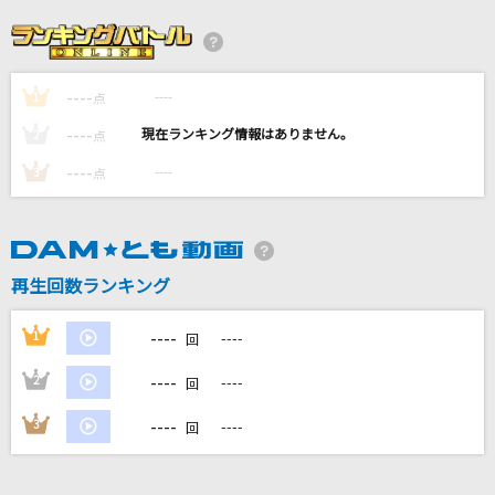
ダーリン
Mrs. GREEN APPLE
----
----
1
はなびら
点
back number
----
----
2
点
----
----
3
点
[生音]果てない空
嵐(アラシ)
ニルヴァーナ
再生回数ランキング
ムック
----
1
----
回
もっと見る
----
2
----
回
DAMの新曲・ランキングなど
----
3
----
回
カラオケ最新情報をチェック！