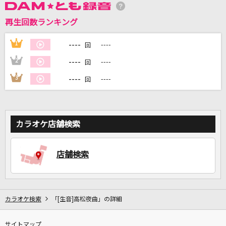
再生回数ランキング
DAMに会員登録・ログインして
カラオケをもっと楽しもう！
----
1
----
回
----
2
----
回
----
3
----
回
自宅でカラオケ歌い放題！
家族や友達と一緒に！練習にも！
カラオケ店舗検索
店舗検索
カラオケ検索
「[生音]高松夜曲」の詳細
サイトマップ