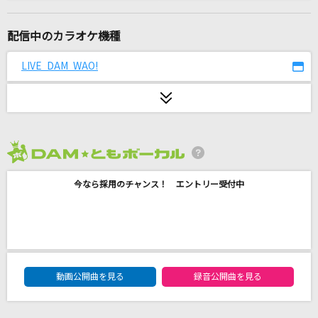
シャルル
バルーン
配信中のカラオケ機種
BONBON GiRL
LIVE DAM WAO!
SARM
怪獣
サカナクション
2026年8月度
[生音]完全感覚Dreamer
今なら採用のチャンス！ エントリー受付中
ONE OK ROCK
少女レイ
みきとP
DAM★ともボーカルエントリーランキング
らしさ
動画公開曲を見る
録音公開曲を見る
SUPER BEAVER