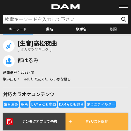
キーワード
曲名
歌手名
歌詞
[生音]高松夜曲
カラオケ検索
[ タカマツヤキョク ]
都はるみ
カラオケ店舗検索
選曲番号：
2538-78
ふたりで支えた ちいさな暮し
カラオケリクエスト
対応カラオケコンテンツ
全国りれき
リアルタイムで歌われている曲の一覧
デンモクアプリで予約
MYリスト保存