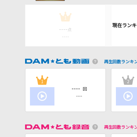
1
----
点
----
再生回数ランキ
1
2
----
回
----
再生回数ランキ