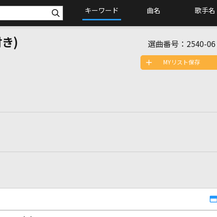
キーワード
曲名
歌手名
き)
選曲番号：
2540-06
MYリスト保存