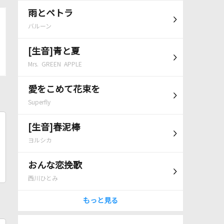
雨とペトラ
バルーン
[生音]青と夏
Mrs. GREEN APPLE
愛をこめて花束を
Superfly
[生音]春泥棒
ヨルシカ
おんな恋挽歌
西川ひとみ
もっと見る