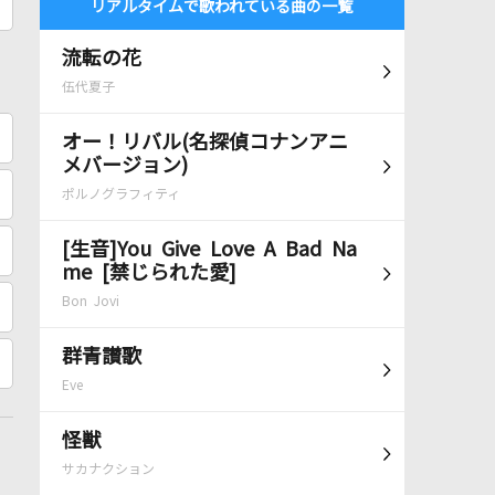
リアルタイムで歌われている曲の一覧
流転の花
伍代夏子
オー！リバル(名探偵コナンアニ
メバージョン)
ポルノグラフィティ
[生音]You Give Love A Bad Na
me [禁じられた愛]
Bon Jovi
群青讃歌
Eve
怪獣
サカナクション