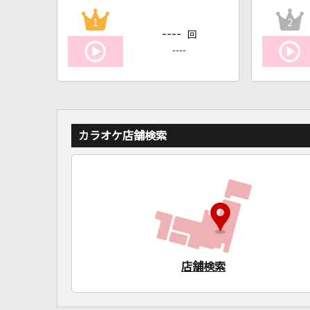
1
2
----
回
----
カラオケ店舗検索
店舗検索