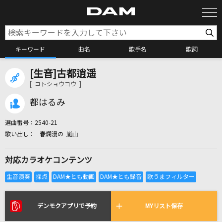
キーワード
曲名
歌手名
歌詞
[生音]古都逍遥
カラオケ検索
[ コトショウヨウ ]
都はるみ
カラオケ店舗検索
選曲番号：
2540-21
春爛漫の 嵐山
カラオケリクエスト
対応カラオケコンテンツ
全国りれき
リアルタイムで歌われている曲の一覧
デンモクアプリで予約
MYリスト保存