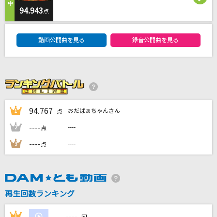
[生音]君の為のキミノウタ(ビデオクリップバー
94.943
点
ジョン)
DAM★ともボーカルエントリーランキング
川崎鷹也
動画公開曲を見る
録音公開曲を見る
[生音]未来予想図Ⅱ
DREAMS COME TRUE
カナタハルカ
RADWIMPS
94.767
おだばぁちゃんさん
1
点
----
イル・テンポ・パッサ～時は過ぎゆく～
----
2
点
風輪
----
----
3
点
もっと見る
DAMの新曲・ランキングなど
再生回数ランキング
カラオケ最新情報をチェック！
----
1
----