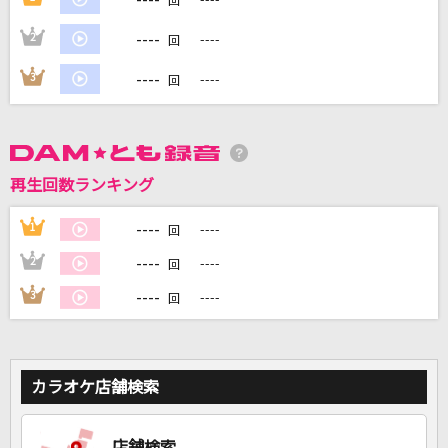
回
----
2
----
回
----
DAMに会員登録・ログインして
3
----
回
カラオケをもっと楽しもう！
再生回数ランキング
自宅でカラオケ歌い放題！
家族や友達と一緒に！練習にも！
----
1
----
回
----
2
----
回
----
3
----
回
カラオケ店舗検索
店舗検索