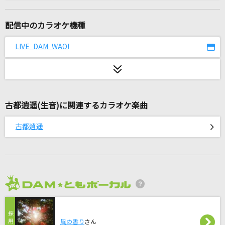
怪獣
サカナクション
配信中のカラオケ機種
[生音]さよならエレジー
LIVE DAM WAO!
菅田将暉
LOSER
米津玄師
古都逍遥(生音)に関連するカラオケ楽曲
アイデンティティ
古都逍遥
サカナクション
snow drop
L'Arc-en-Ciel
2026年8月度
[生音]晴る
ヨルシカ
風の香り
さん