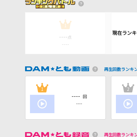
1
----
点
----
再生回数ランキ
1
2
----
回
----
再生回数ランキ