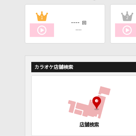
1
2
----
回
----
カラオケ店舗検索
店舗検索