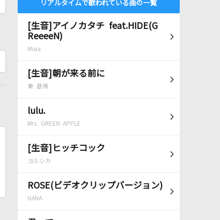
リアルタイムで歌われている曲の一覧
[生音]アイノカタチ feat.HIDE(G
ReeeeN)
Misia
[生音]朝が来る前に
秦 基博
lulu.
Mrs. GREEN APPLE
[生音]ヒッチコック
ヨルシカ
ROSE(ビデオクリップバージョン)
HANA