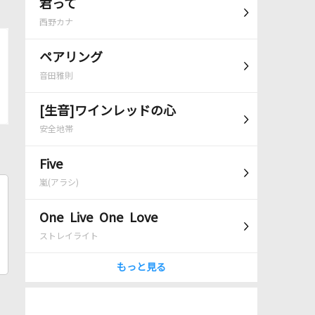
君って
西野カナ
ペアリング
音田雅則
[生音]ワインレッドの心
安全地帯
Five
嵐(アラシ)
One Live One Love
ストレイライト
もっと見る