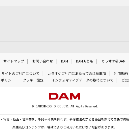
サイトマップ
お問い合わせ
DAM
DAM★とも
カラオケ＠DAM
サイトのご利用について
カラオケご利用にあたっての注意事項
利用規約
ーポリシー
クッキー設定
インフォマティブデータの取得について
ご契
© DAIICHIKOSHO CO.,LTD. All Rights Reserved.
・写真・動画・音声等を、手段や形態を問わず、著作権法の定める範囲を超えて無断で複
楽曲及びコンテンツは、機種によりご利用いただけない場合があります。