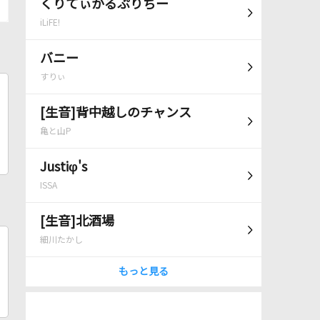
くりてぃかるぷりちー
iLiFE!
バニー
すりぃ
[生音]背中越しのチャンス
亀と山P
Justiφ's
ISSA
[生音]北酒場
細川たかし
もっと見る