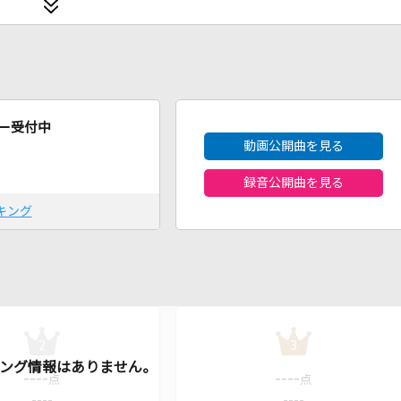
2026年8月度
ー受付中
動画公開曲を見る
録音公開曲を見る
キング
2
3
----
----
点
点
----
----