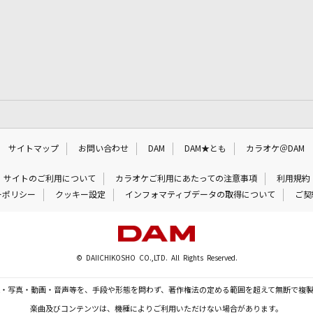
サイトマップ
お問い合わせ
DAM
DAM★とも
カラオケ＠DAM
サイトのご利用について
カラオケご利用にあたっての注意事項
利用規約
ーポリシー
クッキー設定
インフォマティブデータの取得について
ご契
© DAIICHIKOSHO CO.,LTD. All Rights Reserved.
・写真・動画・音声等を、手段や形態を問わず、著作権法の定める範囲を超えて無断で複
楽曲及びコンテンツは、機種によりご利用いただけない場合があります。