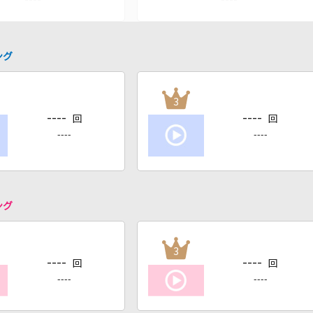
ング
3
----
----
回
回
----
----
ング
3
----
----
回
回
----
----