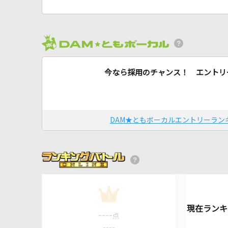
今なら採用のチャンス！ エントリ
DAM★ともボーカルエントリーラン
1
----
点
----