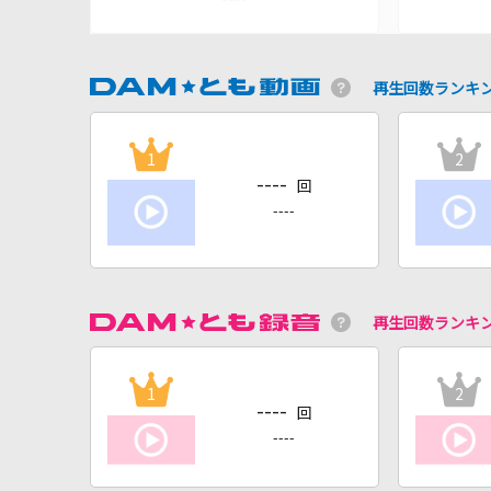
再生回数ランキ
1
2
----
回
----
再生回数ランキ
1
2
----
回
----