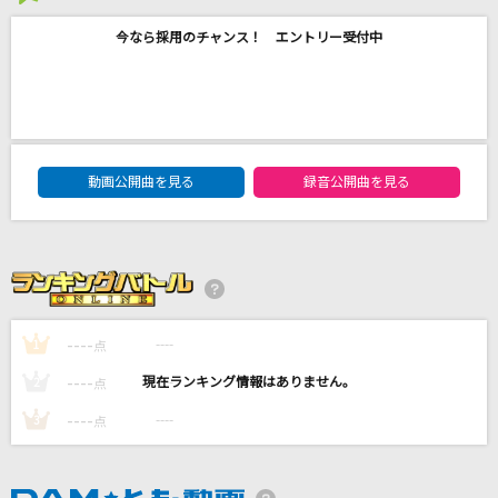
探せ ダイヤモンドリリー
今なら採用のチャンス！ エントリー受付中
＝LOVE
花梨
柏原芳恵
DAM★ともボーカルエントリーランキング
動画公開曲を見る
録音公開曲を見る
IRIS OUT(ビデオクリップバージョン)
米津玄師
innocent starter
水樹奈々
----
----
1
点
もっと見る
----
----
2
点
DAMの新曲・ランキングなど
----
----
3
点
カラオケ最新情報をチェック！