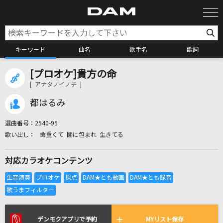
キーワード
曲名
歌手名
歌詞
[プロオケ]貴方の命
カラオケ検索
[ アナタノイノチ ]
都はるみ
カラオケ店舗検索
選曲番号：
2540-95
命重くて 闇に包まれ 生きてる
カラオケリクエスト
対応カラオケコンテンツ
全国りれき
リアルタイムで歌われている曲の一覧
デンモクアプリで予約
MYリスト保存