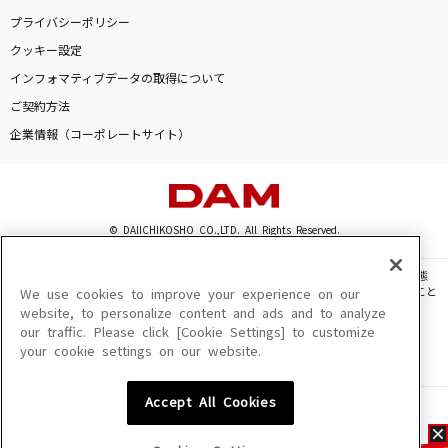
プライバシーポリシー
クッキー設定
インフォマティブデータの取得について
ご契約方法
企業情報（コーポレートサイト）
© DAIICHIKOSHO CO.,LTD. All Rights Reserved.
このサイトに掲載されている一切の文章・画像・写真・動画・音声等を、手段や形態
を問わず、著作権法の定める範囲を超えて無断で複製、転載、ファイル化などすること
We use cookies to improve your experience on our
を禁じます。
website, to personalize content and ads and to analyze
our traffic. Please click [Cookie Settings] to customize
楽曲及びコンテンツは、機種によりご利用いただけない場合があります。
your cookie settings on our website.
楽曲及びコンテンツの配信日、配信内容が変更になる場合があります。
楽曲によりMYリスト保存ができない場合があります。
Accept All Cookies
JASRAC許諾番号
6602250213Y31015 6602250112Y38026 6602250240Y31015
6602250241Y45122