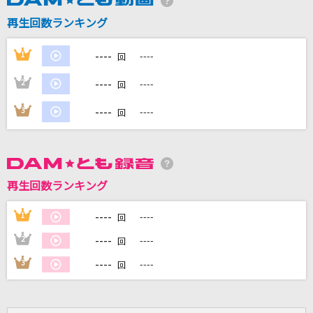
再生回数ランキング
DAMに会員登録・ログインして
カラオケをもっと楽しもう！
----
1
----
回
----
2
----
回
----
3
----
回
自宅でカラオケ歌い放題！
家族や友達と一緒に！練習にも！
再生回数ランキング
----
1
----
回
----
2
----
回
----
3
----
回