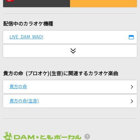
シルエット
KANA-BOON
配信中のカラオケ機種
[生音]紫煙
神野美伽
LIVE DAM WAO!
[生音]HOT LIMIT
T.M.Revolution
貴方の命 (プロオケ)(生音)に関連するカラオケ楽曲
[生音]カーマイン
ELLEGARDEN
貴方の命
花束のかわりにメロディーを
貴方の命(生音)
清水翔太
君に触れた時から
Nissy(西島隆弘)
2026年8月度