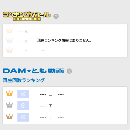
白い雪のプリンセスは
のぼる↑ feat.初音ミク
[生音]3月9日
----
----
1
点
レミオロメン
----
----
2
点
[生音]One more time,One more chance
----
----
3
点
山崎まさよし
白日
King Gnu
再生回数ランキング
もっと見る
----
1
----
回
----
2
----
回
DAMの新曲・ランキングなど
カラオケ最新情報をチェック！
----
3
----
回