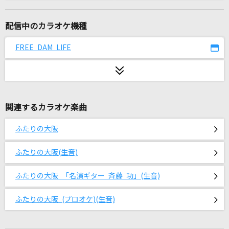
かわいいだけじゃだめですか？
CUTIE STREET
配信中のカラオケ機種
コンタクトケース
FREE DAM LIFE
Saucy Dog
if
西野カナ
関連するカラオケ楽曲
[生音]ORION
ふたりの大阪
中島美嘉
ふたりの大阪(生音)
カリスマックス
Snow Man
ふたりの大阪 「名演ギター 斉藤 功」(生音)
ダーリン
ふたりの大阪 (プロオケ)(生音)
Mrs. GREEN APPLE