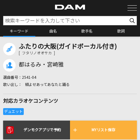
キーワード
曲名
歌手名
歌詞
ふたりの大阪(ガイドボーカル付き)
カラオケ検索
[ フタリノオオサカ ]
都はるみ・宮崎雅
カラオケ店舗検索
選曲番号：
2541-04
頬よせあってあなたと踊る
カラオケリクエスト
対応カラオケコンテンツ
全国りれき
リアルタイムで歌われている曲の一覧
デンモクアプリで予約
MYリスト保存