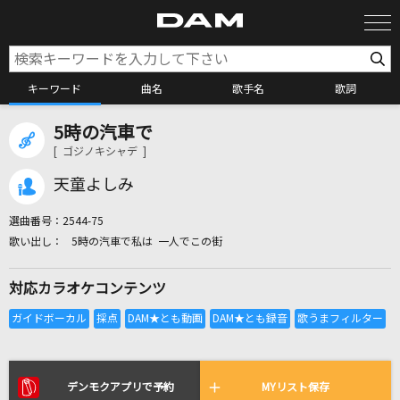
キーワード
曲名
歌手名
歌詞
5時の汽車で
カラオケ検索
[ ゴジノキシャデ ]
天童よしみ
カラオケ店舗検索
選曲番号：
2544-75
5時の汽車で私は 一人でこの街
カラオケリクエスト
対応カラオケコンテンツ
全国りれき
リアルタイムで歌われている曲の一覧
デンモクアプリで予約
MYリスト保存