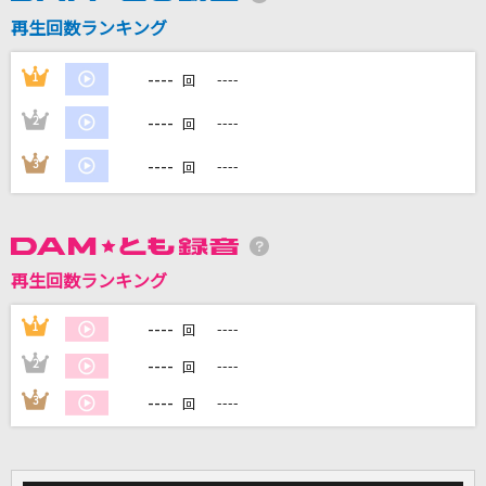
再生回数ランキング
DAMに会員登録・ログインして
----
1
----
カラオケをもっと楽しもう！
回
----
2
----
回
----
3
----
回
自宅でカラオケ歌い放題！
家族や友達と一緒に！練習にも！
再生回数ランキング
----
1
----
回
----
2
----
回
----
3
----
回