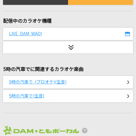
WILL
米倉千尋
配信中のカラオケ機種
[生音]ベテルギウス
優里
LIVE DAM WAO!
SILVER
RIZE
5時の汽車でに関連するカラオケ楽曲
[生音]あふれる涙が伝うとき
津吹みゆ
5時の汽車で (プロオケ)(生音)
KING
5時の汽車で(生音)
Kanaria
[生音]掌
Mr.Children
2026年8月度