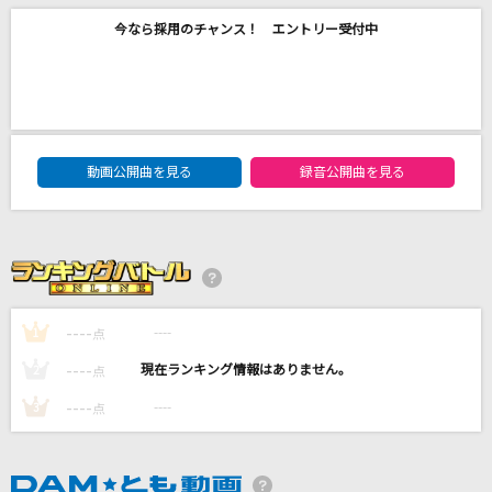
Amazing
今なら採用のチャンス！ エントリー受付中
Official髭男dism
ガムシャラBOY
FUNKY MONKEY BABYS
DAM★ともボーカルエントリーランキング
動画公開曲を見る
録音公開曲を見る
キュートなカノジョ feat.可不(KAFU)
syudou
怪獣
サカナクション
----
----
1
点
もっと見る
----
----
2
点
----
----
3
DAMの新曲・ランキングなど
点
カラオケ最新情報をチェック！