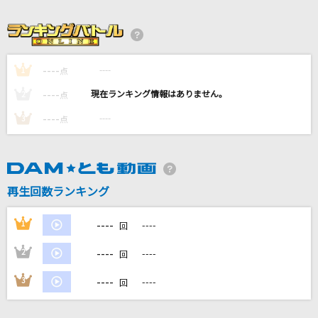
ギラギラ
Ado
Stargaze
----
----
1
点
SixTONES
----
----
2
点
----
Falco-ファルコ-
----
3
点
島谷ひとみ
サヨナラの意味
再生回数ランキング
乃木坂46
もっと見る
----
1
----
回
----
2
----
回
DAMの新曲・ランキングなど
カラオケ最新情報をチェック！
----
3
----
回