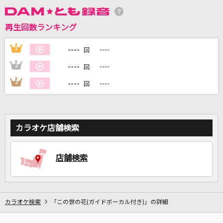
再生回数ランキング
DAMに会員登録・ログインして
カラオケをもっと楽しもう！
----
1
----
回
----
2
----
回
----
3
----
回
自宅でカラオケ歌い放題！
家族や友達と一緒に！練習にも！
カラオケ店舗検索
店舗検索
カラオケ検索
「この世の花(ガイドボーカル付き)」の詳細