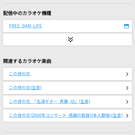
You
808
配信中のカラオケ機種
チェリーポップ
FREE DAM LIFE
DECO*27
Never Let It Go
ASCA
関連するカラオケ楽曲
[生音]青春コンプレックス
この世の花
結束バンド
この世の花(生音)
[生音]ツバサ
この世の花 「名演ギター 斉藤 功」(生音)
アンダーグラフ
この世の花(2000年コンサート 感謝の旅路)(本人歌唱)(生音)
WONDER LiGHT
IDOLiSH7