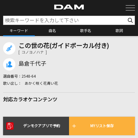
キーワード
曲名
歌手名
歌詞
この世の花(ガイドボーカル付き)
カラオケ検索
[ コノヨノハナ ]
島倉千代子
カラオケ店舗検索
選曲番号：
2548-64
あかく咲く花青い花
カラオケリクエスト
対応カラオケコンテンツ
全国りれき
リアルタイムで歌われている曲の一覧
デンモクアプリで予約
MYリスト保存