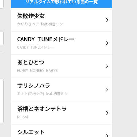
リアルタイムで歌われている曲の一覧
失敗作少女
かいりきベア feat.初音ミク
CANDY TUNEメドレー
CANDY TUNEメドレー
あとひとつ
FUNKY MONKEY BABYS
サリシノハラ
ミキト(みきとP) feat.初音ミク
浴槽とネオンテトラ
REISAI
シルエット