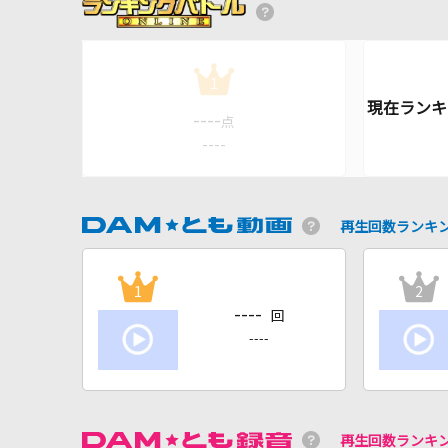
1
----
点
----
再生回数ランキ
1
2
----
回
----
再生回数ランキ