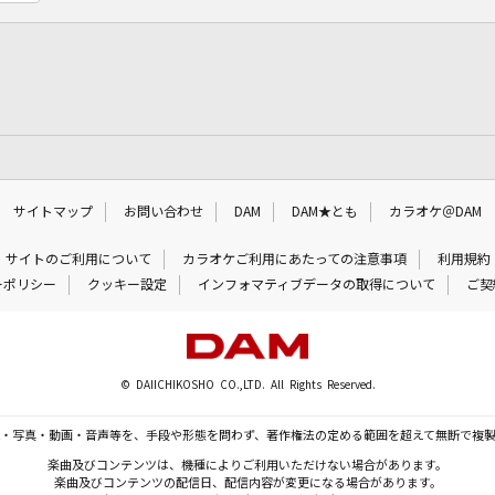
サイトマップ
お問い合わせ
DAM
DAM★とも
カラオケ＠DAM
サイトのご利用について
カラオケご利用にあたっての注意事項
利用規約
ーポリシー
クッキー設定
インフォマティブデータの取得について
ご契
© DAIICHIKOSHO CO.,LTD. All Rights Reserved.
・写真・動画・音声等を、手段や形態を問わず、著作権法の定める範囲を超えて無断で複
楽曲及びコンテンツは、機種によりご利用いただけない場合があります。
楽曲及びコンテンツの配信日、配信内容が変更になる場合があります。