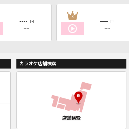
3
----
----
回
回
----
----
カラオケ店舗検索
店舗検索