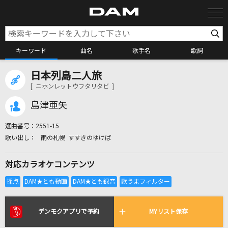
キーワード
曲名
歌手名
歌詞
日本列島二人旅
カラオケ検索
[ ニホンレットウフタリタビ ]
島津亜矢
カラオケ店舗検索
選曲番号：
2551-15
雨の札幌 すすきのゆけば
カラオケリクエスト
対応カラオケコンテンツ
全国りれき
リアルタイムで歌われている曲の一覧
デンモクアプリで予約
MYリスト保存