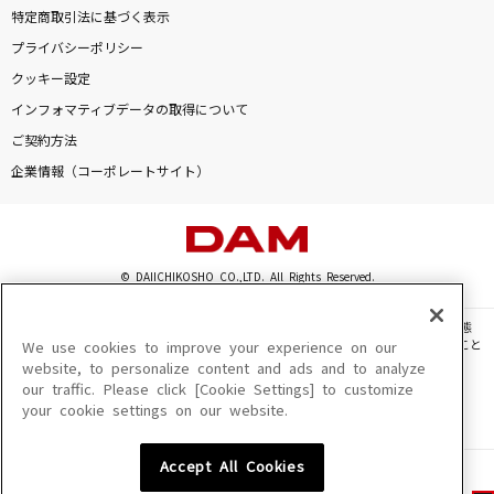
特定商取引法に基づく表示
プライバシーポリシー
クッキー設定
インフォマティブデータの取得について
ご契約方法
企業情報（コーポレートサイト）
© DAIICHIKOSHO CO.,LTD. All Rights Reserved.
このサイトに掲載されている一切の文章・画像・写真・動画・音声等を、手段や形態
を問わず、著作権法の定める範囲を超えて無断で複製、転載、ファイル化などすること
We use cookies to improve your experience on our
を禁じます。
website, to personalize content and ads and to analyze
our traffic. Please click [Cookie Settings] to customize
楽曲及びコンテンツは、機種によりご利用いただけない場合があります。
your cookie settings on our website.
楽曲及びコンテンツの配信日、配信内容が変更になる場合があります。
楽曲によりMYリスト保存ができない場合があります。
Accept All Cookies
JASRAC許諾番号
6602250213Y31015 6602250112Y38026 6602250240Y31015