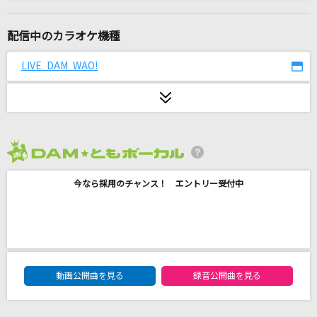
[生音]島人ぬ宝
BEGIN
配信中のカラオケ機種
陽はまたのぼる
LIVE DAM WAO!
湘南乃風
[生音]Yesterday Once More [イエスタディ・
ワンス・モア]
Carpenters
2026年8月度
栄光の架橋
今なら採用のチャンス！ エントリー受付中
ゆず
The last element
アユミ
DAM★ともボーカルエントリーランキング
動画公開曲を見る
録音公開曲を見る
最後の放課後
いきものがかり