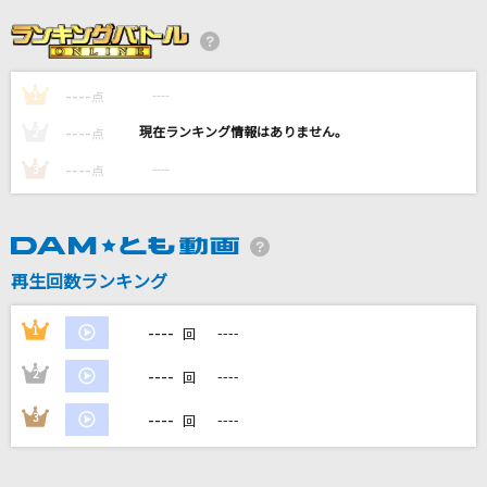
[生音]115万キロのフィルム
Official髭男dism
----
----
1
点
リラック素～What a wonderful world～
----
----
2
点
倉木麻衣
----
----
3
点
[生音]ひまわりの約束
秦 基博
再生回数ランキング
君の名は希望
乃木坂46
----
1
----
回
もっと見る
----
2
----
回
----
3
----
回
DAMの新曲・ランキングなど
カラオケ最新情報をチェック！