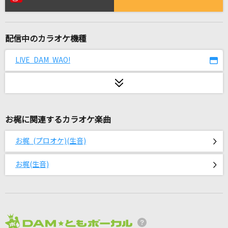
あなたのキスを数えましょう～You were mine
～
小柳ゆき
配信中のカラオケ機種
空
LIVE DAM WAO!
GENERATIONS from EXILE TRIBE
[生音]ダイヤモンド
コブクロ
お梶に関連するカラオケ楽曲
恋の終わりの名古屋にひとり
お梶 (プロオケ)(生音)
水森かおり
お梶(生音)
[生音]時の流れに身をまかせ
テレサ・テン
Border Line
加賀美茉莉
2026年8月度