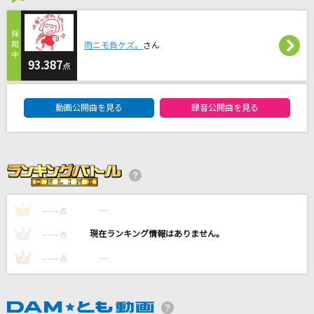
[生音]インフェルノ(アニメ映像 Ver.)
Mrs. GREEN APPLE
雨ニモ負ケズ。
さん
93.387
点
[生音]栞
DAM★ともボーカルエントリーランキング
クリープハイプ
動画公開曲を見る
録音公開曲を見る
[生音]HOT LIMIT
T.M.Revolution
[生音]晴る
ヨルシカ
----
----
1
点
----
----
もっと見る
2
点
----
----
3
点
DAMの新曲・ランキングなど
カラオケ最新情報をチェック！