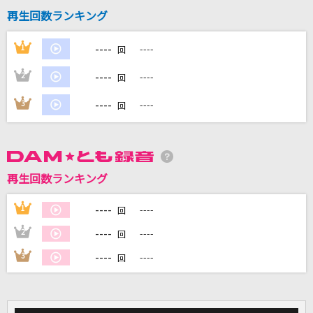
再生回数ランキング
----
1
----
回
DAMに会員登録・ログインして
カラオケをもっと楽しもう！
----
2
----
回
----
3
----
回
自宅でカラオケ歌い放題！
家族や友達と一緒に！練習にも！
再生回数ランキング
----
1
----
回
----
2
----
回
----
3
----
回