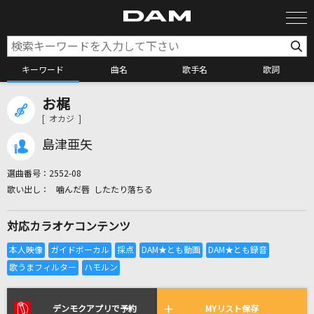
キーワード
曲名
歌手名
歌詞
お梶
カラオケ検索
[ オカジ ]
島津亜矢
カラオケ店舗検索
選曲番号：
2552-08
噛んだ唇 したたり落ちる
カラオケリクエスト
対応カラオケコンテンツ
全国りれき
リアルタイムで歌われている曲の一覧
デンモクアプリで予約
MYリスト保存