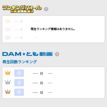
君の為のキミノウタ(ビデオクリップバージョン)
川崎鷹也
----
----
1
怪獣の花唄
点
Vaundy
----
----
2
点
----
----
3
点
[生音]Tomorrow never knows
Mr.Children
猫日
再生回数ランキング
suis from ヨルシカ
----
1
----
回
もっと見る
----
2
----
回
DAMの新曲・ランキングなど
----
3
----
回
カラオケ最新情報をチェック！