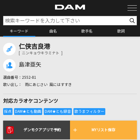
キーワード
曲名
歌手名
歌詞
仁侠吉良港
カラオケ検索
[ ニンキョウキラミナト ]
島津亜矢
カラオケ店舗検索
選曲番号：
2552-81
雨にあじさい 風にはすすき
カラオケリクエスト
対応カラオケコンテンツ
全国りれき
リアルタイムで歌われている曲の一覧
デンモクアプリで予約
MYリスト保存