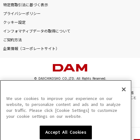
特定商取引法に基づく表示
プライバシーポリシー
クッキー設定
インフォマティブデータの取得について
ご契約方法
企業情報（コーポレートサイト）
© DAIICHIKOSHO CO.,LTD. All Rights Reserved.
このサイトに掲載されている一切の文章・画像・写真・動画・音声等を、手段や形態
を問わず、著作権法の定める範囲を超えて無断で複製、転載、ファイル化などすること
We use cookies to improve your experience on our
を禁じます。
website, to personalize content and ads and to analyze
our traffic. Please click [Cookie Settings] to customize
楽曲及びコンテンツは、機種によりご利用いただけない場合があります。
your cookie settings on our website.
楽曲及びコンテンツの配信日、配信内容が変更になる場合があります。
楽曲によりMYリスト保存ができない場合があります。
Accept All Cookies
JASRAC許諾番号
6602250213Y31015 6602250112Y38026 6602250240Y31015