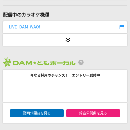
ノーザンクロス
シェリル・ノーム starring May'n
配信中のカラオケ機種
[生音]絵空
LIVE DAM WAO!
マルシィ
今夜月の見える丘に
B'z
2026年8月度
ウォッチドッグス
今なら採用のチャンス！ エントリー受付中
神様、僕は気づいてしまった
タイプ:ワイルド
松本梨香
DAM★ともボーカルエントリーランキング
やってこい!ダイスキ■
動画公開曲を見る
録音公開曲を見る
ララ&春菜(戸松遥&矢作紗友里)