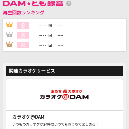
再生回数ランキング
DAMに会員登録・ログインして
カラオケをもっと楽しもう！
----
1
----
回
----
2
----
回
----
3
----
回
自宅でカラオケ歌い放題！
家族や友達と一緒に！練習にも！
関連カラオケサービス
カラオケ@DAM
いつものカラオケが24時間いつでもおうちで楽しめる！