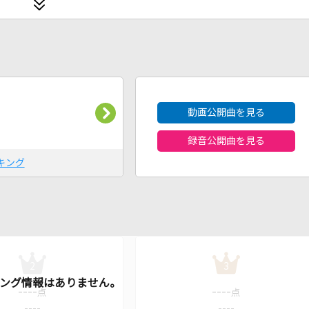
2026年8月度
動画公開曲を見る
録音公開曲を見る
キング
2
3
----
----
点
点
----
----