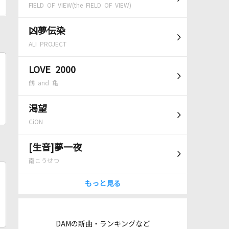
FIELD OF VIEW(the FIELD OF VIEW)
凶夢伝染
ALI PROJECT
LOVE 2000
鶴 and 亀
渇望
CiON
[生音]夢一夜
南こうせつ
もっと見る
DAMの新曲・ランキングなど