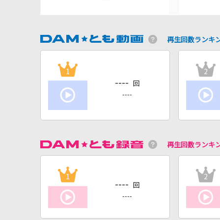
再生回数ランキ
1
2
----
回
----
再生回数ランキ
1
2
----
回
----