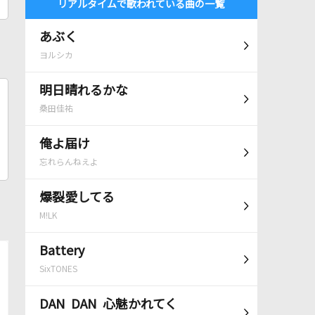
リアルタイムで歌われている曲の一覧
あぶく
ヨルシカ
明日晴れるかな
桑田佳祐
俺よ届け
忘れらんねえよ
爆裂愛してる
M!LK
Battery
SixTONES
DAN DAN 心魅かれてく