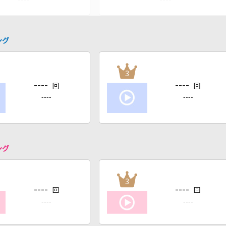
ング
3
----
----
回
回
----
----
ング
3
----
----
回
回
----
----