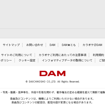
サイトマップ
お問い合わせ
DAM
DAM★とも
カラオケ＠DAM
サイトのご利用について
カラオケご利用にあたっての注意事項
利用規約
ーポリシー
クッキー設定
インフォマティブデータの取得について
ご契
© DAIICHIKOSHO CO.,LTD. All Rights Reserved.
・写真・動画・音声等を、手段や形態を問わず、著作権法の定める範囲を超えて無断で複
楽曲及びコンテンツは、機種によりご利用いただけない場合があります。
楽曲及びコンテンツの配信日、配信内容が変更になる場合があります。