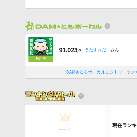
91.023
うたすきだー
さん
点
DAM★ともボーカルエントリーラン
1
----
点
----