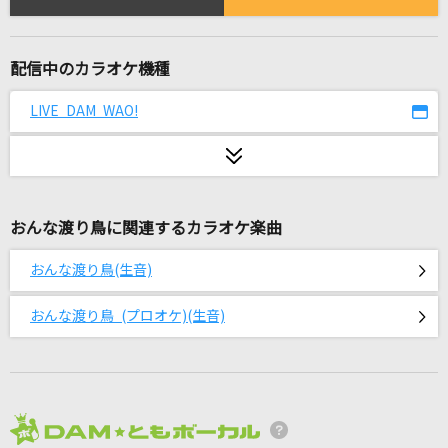
君をのせて
井上あずみ
配信中のカラオケ機種
モニタリング
DECO*27
LIVE DAM WAO!
盛れ！ミ・アモーレ
Juice=Juice
おんな渡り鳥に関連するカラオケ楽曲
桜が丘女子高等学校校歌[Rock Ver.]
放課後ティータイム
おんな渡り鳥(生音)
愛のかたまり
おんな渡り鳥 (プロオケ)(生音)
KinKi Kids
[生音]Time after time ～花舞う街で～
倉木麻衣
2026年8月度