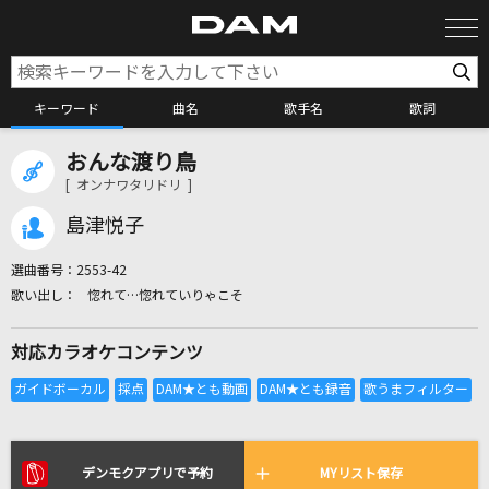
キーワード
曲名
歌手名
歌詞
おんな渡り鳥
カラオケ検索
[ オンナワタリドリ ]
島津悦子
カラオケ店舗検索
選曲番号：
2553-42
惚れて…惚れていりゃこそ
カラオケリクエスト
対応カラオケコンテンツ
全国りれき
リアルタイムで歌われている曲の一覧
デンモクアプリで予約
MYリスト保存