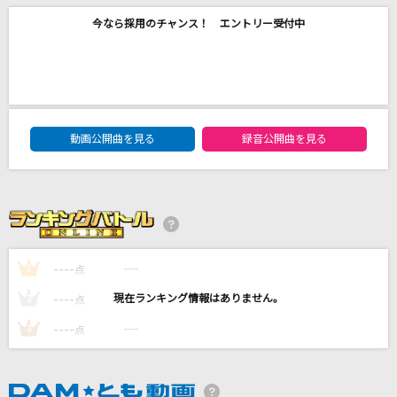
天国
今なら採用のチャンス！ エントリー受付中
Mrs. GREEN APPLE
[生音]ff(フォルティシモ)
ハウンド・ドッグ
DAM★ともボーカルエントリーランキング
動画公開曲を見る
録音公開曲を見る
好きすぎて滅！
M!LK
[生音]ひとりぼっちのハブラシ
桜庭裕一郎
----
----
1
点
もっと見る
----
----
2
点
----
----
3
DAMの新曲・ランキングなど
点
カラオケ最新情報をチェック！