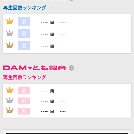
再生回数ランキング
DAMに会員登録・ログインして
----
1
----
カラオケをもっと楽しもう！
回
----
2
----
回
----
3
----
回
自宅でカラオケ歌い放題！
家族や友達と一緒に！練習にも！
再生回数ランキング
----
1
----
回
----
2
----
回
----
3
----
回