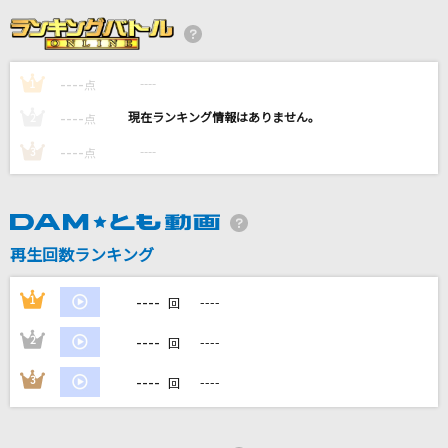
Brand New
Mrs. GREEN APPLE
----
----
1
点
愛をこめて花束を
----
----
Superfly
2
点
----
----
3
点
エデンの部屋
Saucy Dog
[生音]オールドファッション
再生回数ランキング
back number
----
1
----
回
もっと見る
----
2
----
回
DAMの新曲・ランキングなど
----
3
----
回
カラオケ最新情報をチェック！