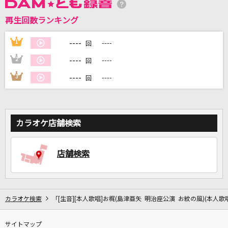
再生回数ランキング
DAMに会員登録・ログインして
カラオケをもっと楽しもう！
----
1
----
回
----
2
----
回
----
3
----
回
自宅でカラオケ歌い放題！
家族や友達と一緒に！練習にも！
カラオケ店舗検索
店舗検索
カラオケ検索
「[生音][本人歌唱]お梶(島津亜矢 明治座公演 お紋の風)(本人歌
サイトマップ