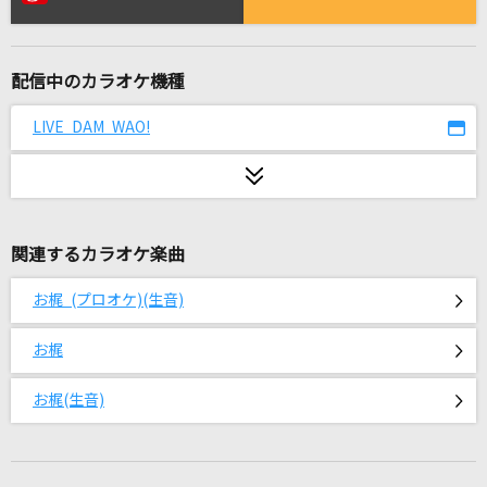
キティ
ツミキ
配信中のカラオケ機種
[生音]Make-up Shadow
井上陽水
LIVE DAM WAO!
ぎゅっと
Sexy Zone
関連するカラオケ楽曲
[生音]ZERO
B'z
お梶 (プロオケ)(生音)
HOWEVER
お梶
GLAY
お梶(生音)
[生音]桜
コブクロ