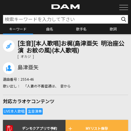
キーワード
曲名
歌手名
歌詞
[生音][本人歌唱]お梶(島津亜矢 明治座公
カラオケ検索
演 お紋の風)(本人歌唱)
[ オカジ ]
カラオケ店舗検索
島津亜矢
選曲番号：
2554-46
カラオケリクエスト
「人妻の不義密通は、 昔から
対応カラオケコンテンツ
全国りれき
リアルタイムで歌われている曲の一覧
デンモクアプリで予約
MYリスト保存