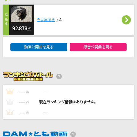
[生音]長い髪
FOMARE
そよ風あき
さん
唱
92.878
点
Ado
DAM★ともボーカルエントリーランキング
動画公開曲を見る
録音公開曲を見る
ブリキノダンス
Ado
愛をこめて花束を
Superfly
----
----
1
点
もっと見る
----
----
2
点
----
----
3
点
DAMの新曲・ランキングなど
カラオケ最新情報をチェック！