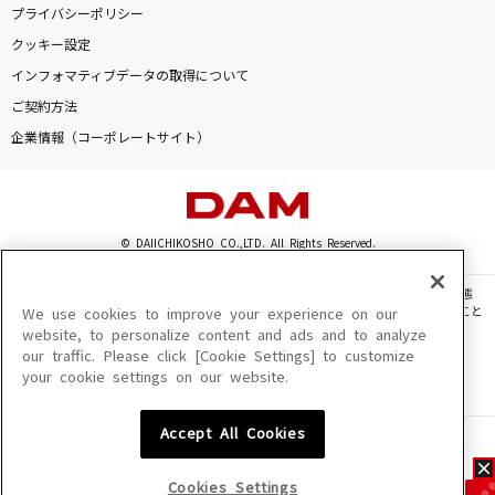
プライバシーポリシー
クッキー設定
インフォマティブデータの取得について
ご契約方法
企業情報（コーポレートサイト）
© DAIICHIKOSHO CO.,LTD. All Rights Reserved.
このサイトに掲載されている一切の文章・画像・写真・動画・音声等を、手段や形態
を問わず、著作権法の定める範囲を超えて無断で複製、転載、ファイル化などすること
We use cookies to improve your experience on our
を禁じます。
website, to personalize content and ads and to analyze
our traffic. Please click [Cookie Settings] to customize
楽曲及びコンテンツは、機種によりご利用いただけない場合があります。
your cookie settings on our website.
楽曲及びコンテンツの配信日、配信内容が変更になる場合があります。
楽曲によりMYリスト保存ができない場合があります。
Accept All Cookies
JASRAC許諾番号
6602250213Y31015 6602250112Y38026 6602250240Y31015
6602250241Y45122
Cookies Settings