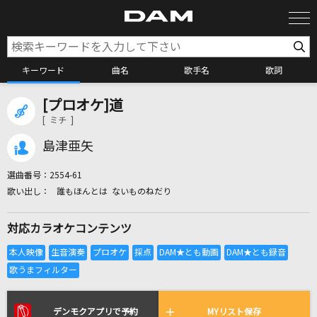
キーワード
曲名
歌手名
歌詞
[プロオケ]道
カラオケ検索
[ ミチ ]
島津亜矢
カラオケ店舗検索
選曲番号：
2554-61
誰もほんとは ないものねだり
カラオケリクエスト
対応カラオケコンテンツ
全国りれき
リアルタイムで歌われている曲の一覧
デンモクアプリで予約
MYリスト保存