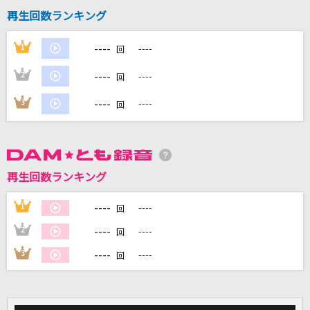
再生回数ランキング
DAMに会員登録・ログインして
----
1
----
回
カラオケをもっと楽しもう！
----
2
----
回
----
3
----
回
自宅でカラオケ歌い放題！
家族や友達と一緒に！練習にも！
再生回数ランキング
----
1
----
回
----
2
----
回
----
3
----
回