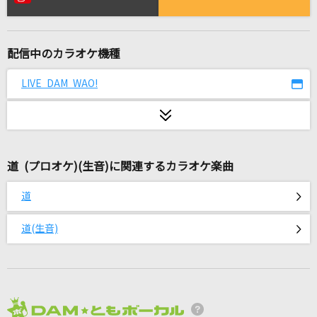
僕は僕を好きになる
乃木坂46
配信中のカラオケ機種
春雷
米津玄師
LIVE DAM WAO!
花
ORANGE RANGE
道 (プロオケ)(生音)に関連するカラオケ楽曲
千鳥
ヨルシカ
道
BELIEVE
道(生音)
エンジェルス ハーモニー
夜明けまで強がらなくてもいい
乃木坂46
2026年8月度