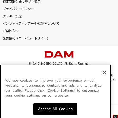
特定商取引法に基づく表示
プライバシーポリシー
クッキー設定
インフォマティブデータの取得について
ご契約方法
企業情報（コーポレートサイト）
© DAIICHIKOSHO CO.,LTD. All Rights Reserved.
このサイトに掲載されている一切の文章・画像・写真・動画・音声等を、手段や形態
を問わず、著作権法の定める範囲を超えて無断で複製、転載、ファイル化などすること
We use cookies to improve your experience on our
を禁じます。
website, to personalize content and ads and to analyze
our traffic. Please click [Cookie Settings] to customize
楽曲及びコンテンツは、機種によりご利用いただけない場合があります。
your cookie settings on our website.
楽曲及びコンテンツの配信日、配信内容が変更になる場合があります。
楽曲によりMYリスト保存ができない場合があります。
Accept All Cookies
JASRAC許諾番号
6602250213Y31015 6602250112Y38026 6602250240Y31015
6602250241Y45122