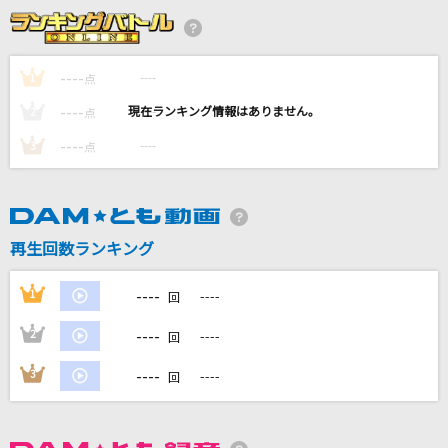
Fanfare
TWICE
----
----
1
点
フィクサー
----
----
2
点
ぬゆり
----
----
3
点
[生音]万里の河
CHAGE & ASKA
憧れ
再生回数ランキング
岡田有希子
----
1
----
回
もっと見る
----
2
----
回
DAMの新曲・ランキングなど
----
3
----
回
カラオケ最新情報をチェック！