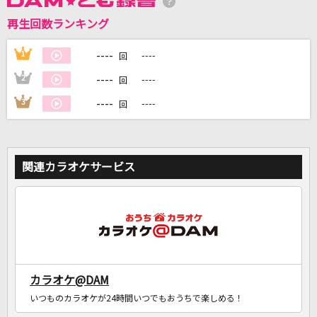
再生回数ランキング
DAMに会員登録・ログインして
カラオケをもっと楽しもう！
----
1
----
回
----
2
----
回
----
3
----
回
自宅でカラオケ歌い放題！
家族や友達と一緒に！練習にも！
関連カラオケサービス
カラオケ@DAM
いつものカラオケが24時間いつでもおうちで楽しめる！