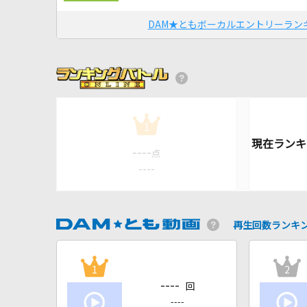
DAM★ともボーカルエントリーラン
1
----
点
----
再生回数ランキ
1
2
----
回
----