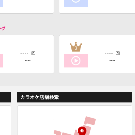
ング
3
----
----
回
回
----
----
カラオケ店舗検索