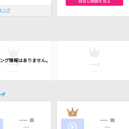
録音公開曲を見る
キング
2
3
----
----
点
点
----
----
ング
3
----
----
回
回
----
----