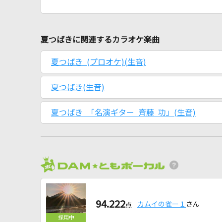
夏つばきに関連するカラオケ楽曲
夏つばき (プロオケ)(生音)
夏つばき(生音)
夏つばき 「名演ギター 斉藤 功」(生音)
94.222
カムイの雀ー１
さん
点