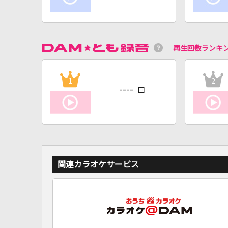
再生回数ランキ
1
2
----
回
----
関連カラオケサービス