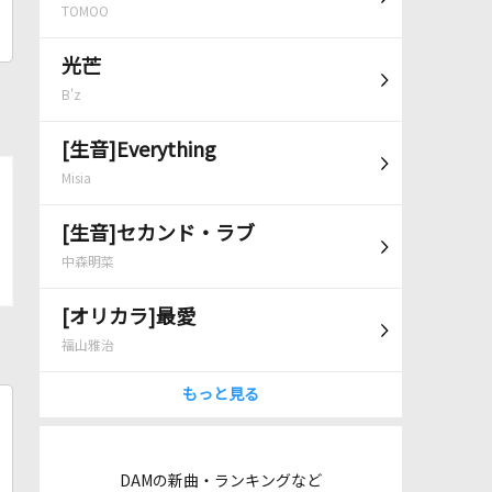
TOMOO
光芒
B'z
[生音]Everything
Misia
[生音]セカンド・ラブ
中森明菜
[オリカラ]最愛
福山雅治
もっと見る
DAMの新曲・ランキングなど