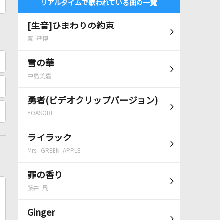
リアルタイムで歌われている曲の一覧
[生音]ひまわりの約束
秦 基博
雪の華
中島美嘉
勇者(ビデオクリップバージョン)
YOASOBI
ライラック
Mrs. GREEN APPLE
罪の香り
藤井 風
Ginger