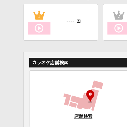
1
2
----
回
----
カラオケ店舗検索
店舗検索