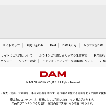
サイトマップ
お問い合わせ
DAM
DAM★とも
カラオケ＠DAM
サイトのご利用について
カラオケご利用にあたっての注意事項
利用規約
ーポリシー
クッキー設定
インフォマティブデータの取得について
ご契
© DAIICHIKOSHO CO.,LTD. All Rights Reserved.
・写真・動画・音声等を、手段や形態を問わず、著作権法の定める範囲を超えて無断で複
楽曲及びコンテンツは、機種によりご利用いただけない場合があります。
楽曲及びコンテンツの配信日、配信内容が変更になる場合があります。