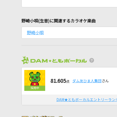
野崎小唄(生音)に関連するカラオケ楽曲
野崎小唄
81.605
ダム友ひま人集団
さん
点
DAM★ともボーカルエントリーラン