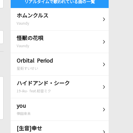
リアルタイムで歌われている曲の一覧
ホムンクルス
Vaundy
怪獣の花唄
Vaundy
Orbital Period
星街すいせい
ハイドアンド・シーク
19-iku- feat.初音ミク
you
倖田來未
[生音]幸せ