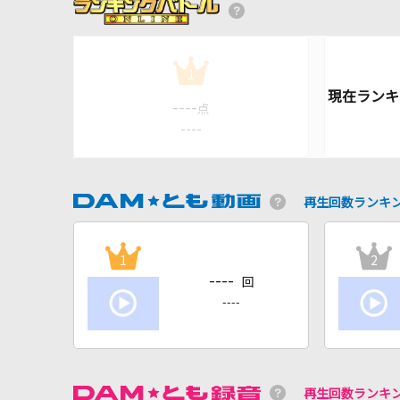
1
----
点
----
再生回数ランキ
1
2
----
回
----
再生回数ランキ