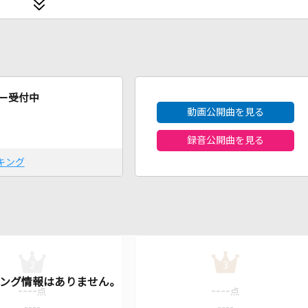
2026年8月度
ー受付中
動画公開曲を見る
録音公開曲を見る
キング
2
3
----
----
点
点
----
----