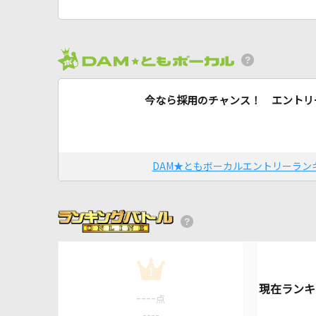
今なら採用のチャンス！ エントリ
DAM★ともボーカルエントリーラン
1
----
点
----