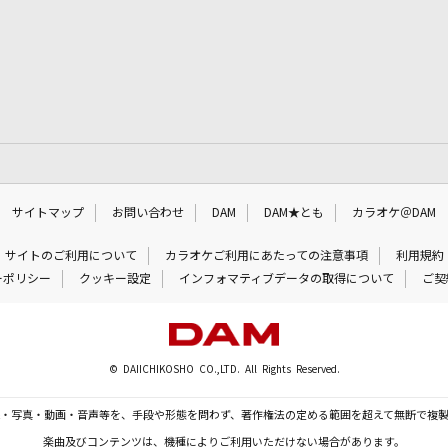
サイトマップ
お問い合わせ
DAM
DAM★とも
カラオケ＠DAM
サイトのご利用について
カラオケご利用にあたっての注意事項
利用規約
ーポリシー
クッキー設定
インフォマティブデータの取得について
ご契
© DAIICHIKOSHO CO.,LTD. All Rights Reserved.
・写真・動画・音声等を、手段や形態を問わず、著作権法の定める範囲を超えて無断で複
楽曲及びコンテンツは、機種によりご利用いただけない場合があります。