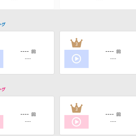
ング
3
----
----
回
回
----
----
ング
3
----
----
回
回
----
----