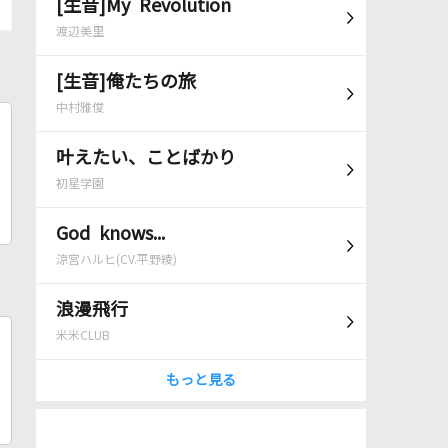
[生音]My Revolution
渡辺美里
[生音]俺たちの旅
中村雅俊
叶えたい、ことばかり
初星学園
God knows...
涼宮ハルヒ(CV.平野綾)
浪漫飛行
米米CLUB
もっと見る