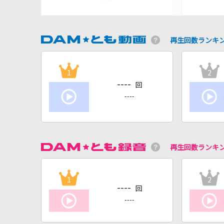
再生回数ランキ
1
2
----
回
----
再生回数ランキ
1
2
----
回
----