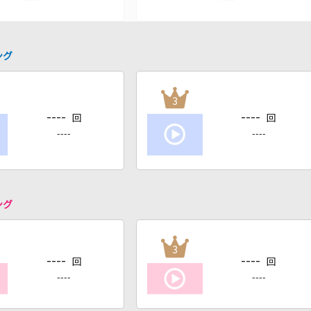
ング
3
----
----
回
回
----
----
ング
3
----
----
回
回
----
----