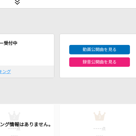
2026年8月度
ー受付中
動画公開曲を見る
録音公開曲を見る
キング
2
3
----
----
点
点
----
----