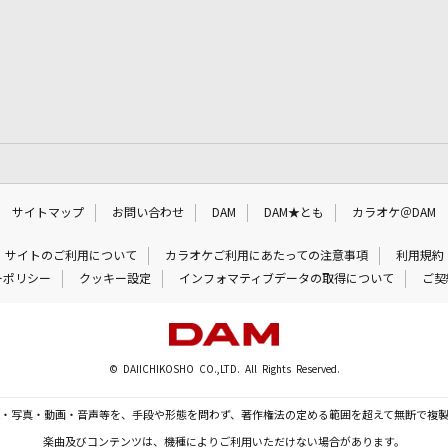
サイトマップ
お問い合わせ
DAM
DAM★とも
カラオケ＠DAM
サイトのご利用について
カラオケご利用にあたっての注意事項
利用規約
ーポリシー
クッキー設定
インフォマティブデータの取得について
ご契
© DAIICHIKOSHO CO.,LTD. All Rights Reserved.
・写真・動画・音声等を、手段や形態を問わず、著作権法の定める範囲を超えて無断で複
楽曲及びコンテンツは、機種によりご利用いただけない場合があります。