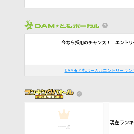
今なら採用のチャンス！ エントリ
DAM★ともボーカルエントリーラン
1
----
点
----