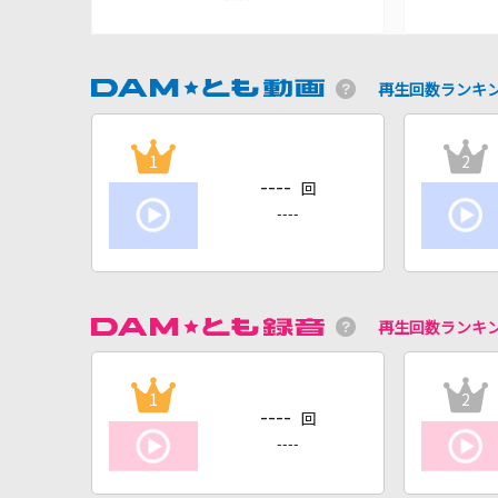
再生回数ランキ
1
2
----
回
----
再生回数ランキ
1
2
----
回
----