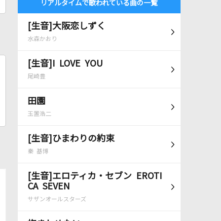
リアルタイムで歌われている曲の一覧
[生音]大阪恋しずく
水森かおり
[生音]I LOVE YOU
尾崎豊
田園
玉置浩二
[生音]ひまわりの約束
秦 基博
[生音]エロティカ・セブン EROTI
CA SEVEN
サザンオールスターズ