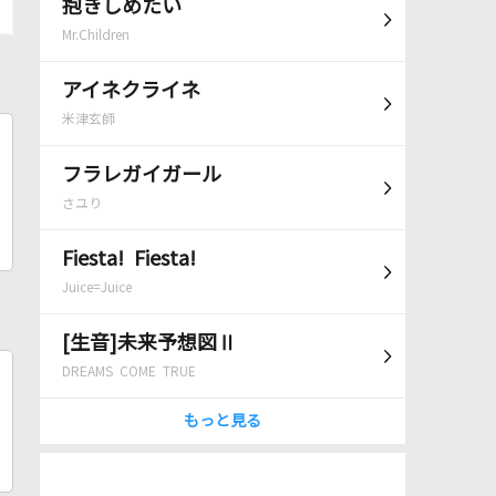
抱きしめたい
Mr.Children
アイネクライネ
米津玄師
フラレガイガール
さユり
Fiesta! Fiesta!
Juice=Juice
[生音]未来予想図Ⅱ
DREAMS COME TRUE
もっと見る