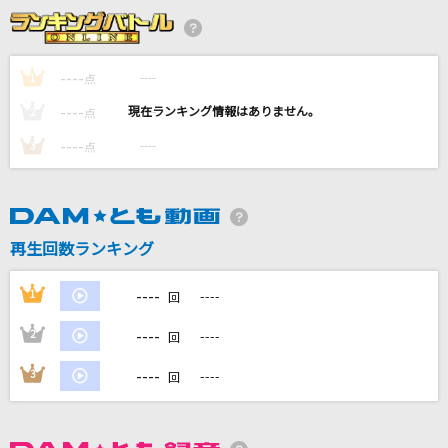
流星
コブクロ
----
----
1
点
BE THE MONSTER(feat. KOPERU,Cosaqu,KB
----
D,KennyDoes,teppei,コーラ,KZ,ILL SWAG GAG
----
2
点
A,peko & テークエム)
----
----
3
点
梅田サイファー
VOiCE
ラヴリーP feat.初音ミク
再生回数ランキング
Time goes by
----
1
----
回
Every Little Thing
----
2
----
回
もっと見る
----
3
----
回
DAMの新曲・ランキングなど
カラオケ最新情報をチェック！