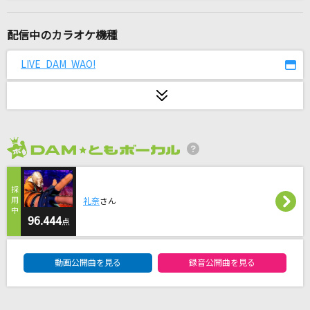
[生音]桜
コブクロ
配信中のカラオケ機種
[生音]雨
LIVE DAM WAO!
森高千里
TSUNAMI
サザンオールスターズ
2026年8月度
[プロオケ]シングルベッド
シャ乱Q
礼奈
さん
ホウキ雲
96.444
点
RYTHEM
DAM★ともボーカルエントリーランキング
動画公開曲を見る
録音公開曲を見る
転がる岩、君に朝が降る
ASIAN KUNG-FU GENERATION