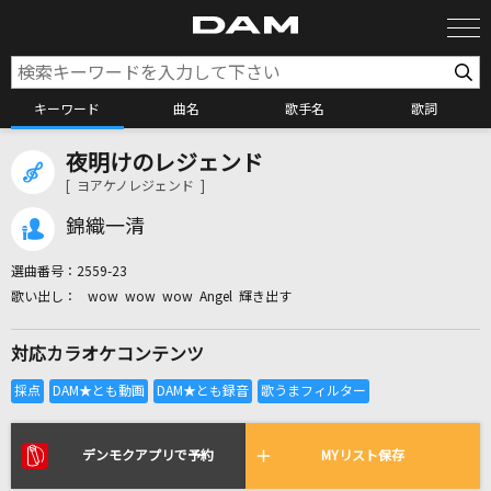
キーワード
曲名
歌手名
歌詞
夜明けのレジェンド
カラオケ検索
[ ヨアケノレジェンド ]
錦織一清
カラオケ店舗検索
選曲番号：
2559-23
wow wow wow Angel 輝き出す
カラオケリクエスト
対応カラオケコンテンツ
全国りれき
リアルタイムで歌われている曲の一覧
デンモクアプリで予約
MYリスト保存