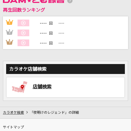
再生回数ランキング
----
1
----
回
DAMに会員登録・ログインして
----
2
----
回
カラオケをもっと楽しもう！
----
3
----
回
自宅でカラオケ歌い放題！
カラオケ店舗検索
家族や友達と一緒に！練習にも！
店舗検索
カラオケ検索
「夜明けのレジェンド」の詳細
サイトマップ