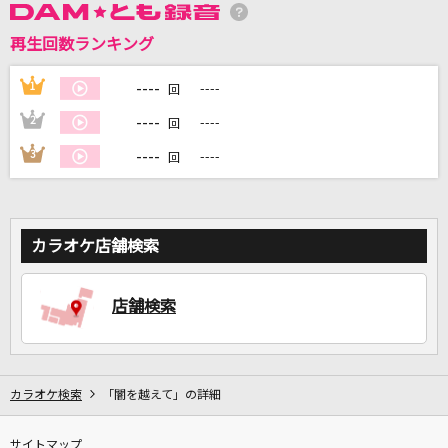
再生回数ランキング
DAMに会員登録・ログインして
カラオケをもっと楽しもう！
----
1
----
回
----
2
----
回
----
3
----
回
自宅でカラオケ歌い放題！
家族や友達と一緒に！練習にも！
カラオケ店舗検索
店舗検索
カラオケ検索
「闇を越えて」の詳細
サイトマップ