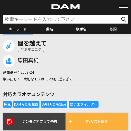
キーワード
曲名
歌手名
歌詞
闇を越えて
カラオケ検索
[ ヤミヲコエテ ]
原田真純
カラオケ店舗検索
選曲番号：
2559-24
大切なモノは いつも 近すぎて
カラオケリクエスト
対応カラオケコンテンツ
全国りれき
リアルタイムで歌われている曲の一覧
デンモクアプリで予約
MYリスト保存