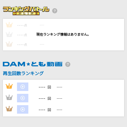
醜い生き物
CHiCO with HoneyWorks
----
----
1
歌うたいのバラッド
点
斉藤和義
----
----
2
点
----
----
3
点
Time Passed Me By(夜の芝生)
TM NETWORK(TMN)
サーフィン・JAPAN
再生回数ランキング
Mi-Ke
----
1
----
回
もっと見る
----
2
----
回
DAMの新曲・ランキングなど
----
3
----
回
カラオケ最新情報をチェック！