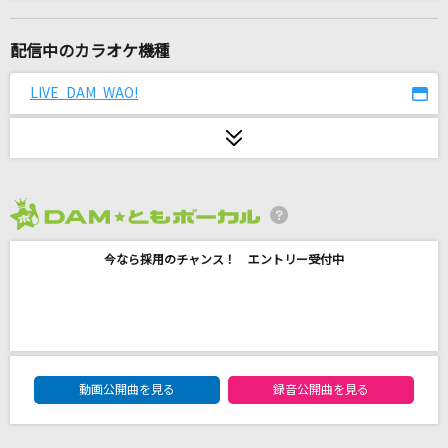
Infinity karat
七海うらら
配信中のカラオケ機種
Pretender
LIVE DAM WAO!
Official髭男dism
[良音]硝子の少年
KinKi Kids
2026年8月度
コロンブス
今なら採用のチャンス！ エントリー受付中
Mrs. GREEN APPLE
アンマー
かりゆし58
DAM★ともボーカルエントリーランキング
[生音]ガラスのメモリーズ
動画公開曲を見る
録音公開曲を見る
TUBE(チューブ)