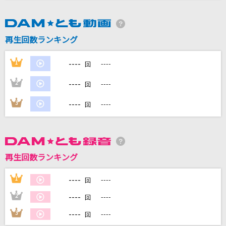
DAMに会員登録・ログインして
カラオケをもっと楽しもう！
再生回数ランキング
----
1
----
回
----
2
----
回
自宅でカラオケ歌い放題！
家族や友達と一緒に！練習にも！
----
3
----
回
再生回数ランキング
----
1
----
回
----
2
----
回
----
3
----
回