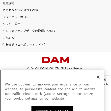
利用規約
特定商取引法に基づく表示
プライバシーポリシー
クッキー設定
インフォマティブデータの取得について
ご契約方法
企業情報（コーポレートサイト）
© DAIICHIKOSHO CO.,LTD. All Rights Reserved.
このサイトに掲載されている一切の文章・画像・写真・動画・音声等を、手段や形態
を問わず、著作権法の定める範囲を超えて無断で複製、転載、ファイル化などすること
We use cookies to improve your experience on our
を禁じます。
website, to personalize content and ads and to analyze
our traffic. Please click [Cookie Settings] to customize
楽曲及びコンテンツは、機種によりご利用いただけない場合があります。
your cookie settings on our website.
楽曲及びコンテンツの配信日、配信内容が変更になる場合があります。
楽曲によりMYリスト保存ができない場合があります。