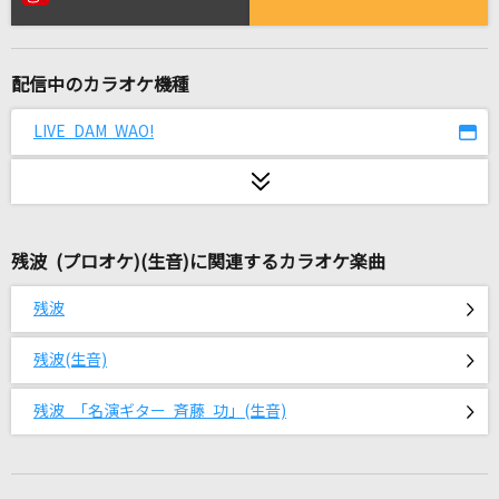
1991(ビデオクリップバージョン)
米津玄師
配信中のカラオケ機種
FIRE!!
和田光司
LIVE DAM WAO!
劇薬中毒
＝LOVE
残波 (プロオケ)(生音)に関連するカラオケ楽曲
君の太陽
山猿
残波
if
残波(生音)
西野カナ
残波 「名演ギター 斉藤 功」(生音)
[生音]水平線
back number