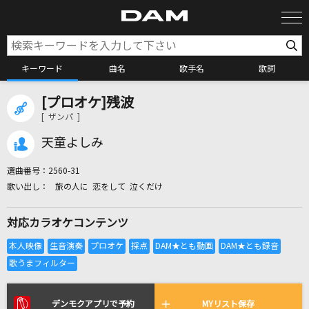
キーワード
曲名
歌手名
歌詞
[プロオケ]残波
カラオケ検索
[ ザンパ ]
天童よしみ
カラオケ店舗検索
選曲番号：
2560-31
旅の人に 恋をして 泣くだけ
カラオケリクエスト
対応カラオケコンテンツ
全国りれき
リアルタイムで歌われている曲の一覧
デンモクアプリで予約
MYリスト保存