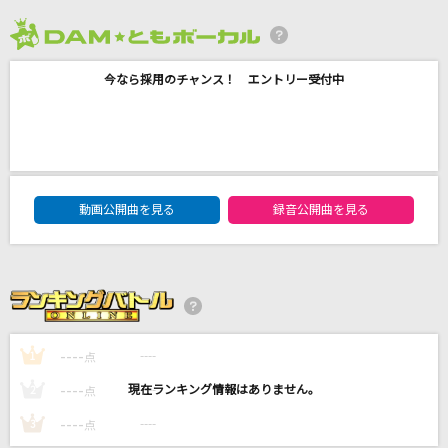
アスノヨゾラ哨戒班
Orangestar feat.IA
2026年8月度
今なら採用のチャンス！ エントリー受付中
[生音]青と夏
Mrs. GREEN APPLE
会いにKiTE!(2025 9人 ver.)
iLiFE!
DAM★ともボーカルエントリーランキング
動画公開曲を見る
録音公開曲を見る
月を見ていた(ビデオクリップバージョン)
米津玄師
もっと見る
----
----
1
点
DAMの新曲・ランキングなど
----
----
カラオケ最新情報をチェック！
2
点
----
----
3
点