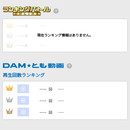
Official髭男dism
ザクロ型の憂鬱
the GazettE(ガゼット)
----
----
1
点
----
----
2
点
シングルベッド
----
----
3
点
シャ乱Q
相合傘
SIX LOUNGE
再生回数ランキング
さよならエレジー
----
1
----
回
菅田将暉
----
2
----
回
もっと見る
----
3
----
回
DAMの新曲・ランキングなど
カラオケ最新情報をチェック！