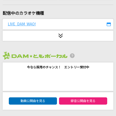
The Biggest Dreamer
和田光司
配信中のカラオケ機種
前前前世
LIVE DAM WAO!
Vaundy
[生音]To Love You More [トゥ・ラヴ・ユー・
モア]
Celine Dion With Special Guests Kryzler & Kompany
2026年8月度
[生音]Ne
今なら採用のチャンス！ エントリー受付中
河村隆一
[生音]Puppets Can't Control You
ONE OK ROCK
DAM★ともボーカルエントリーランキング
動画公開曲を見る
録音公開曲を見る
ホワイトノイズ(「東京リベンジャーズ」アニメ
バージョン)