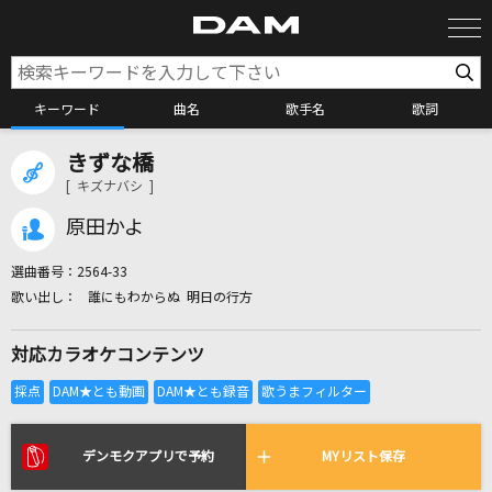
キーワード
曲名
歌手名
歌詞
きずな橋
カラオケ検索
[ キズナバシ ]
原田かよ
カラオケ店舗検索
選曲番号：
2564-33
誰にもわからぬ 明日の行方
カラオケリクエスト
対応カラオケコンテンツ
全国りれき
リアルタイムで歌われている曲の一覧
デンモクアプリで予約
MYリスト保存