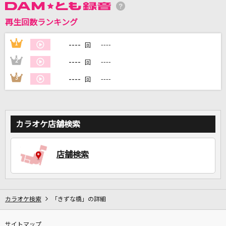
再生回数ランキング
----
1
----
回
DAMに会員登録・ログインして
カラオケをもっと楽しもう！
----
2
----
回
----
3
----
回
自宅でカラオケ歌い放題！
家族や友達と一緒に！練習にも！
カラオケ店舗検索
店舗検索
カラオケ検索
「きずな橋」の詳細
サイトマップ