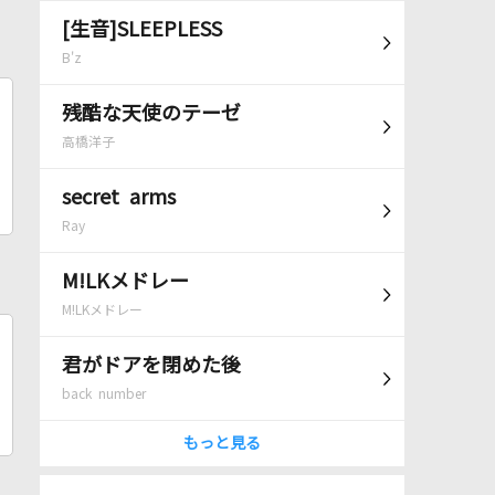
[生音]SLEEPLESS
B'z
残酷な天使のテーゼ
高橋洋子
secret arms
Ray
M!LKメドレー
M!LKメドレー
君がドアを閉めた後
back number
もっと見る