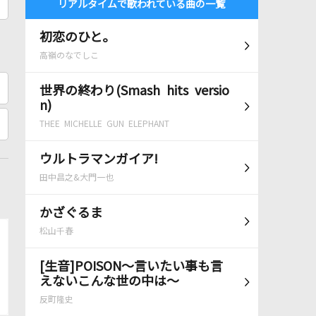
リアルタイムで歌われている曲の一覧
初恋のひと。
高嶺のなでしこ
世界の終わり(Smash hits versio
n)
THEE MICHELLE GUN ELEPHANT
ウルトラマンガイア!
田中昌之&大門一也
かざぐるま
松山千春
[生音]POISON～言いたい事も言
えないこんな世の中は～
反町隆史