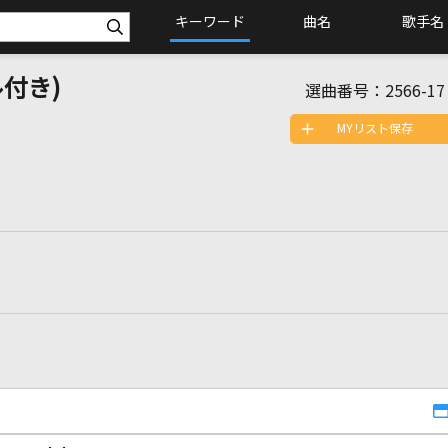
キーワード
曲名
歌手名
付き)
選曲番号：
2566-17
MYリスト保存