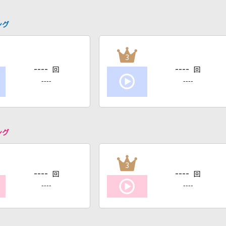
ング
3
----
----
回
回
----
----
ング
3
----
----
回
回
----
----