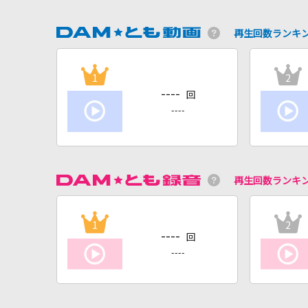
再生回数ランキ
1
2
----
回
----
再生回数ランキ
1
2
----
回
----