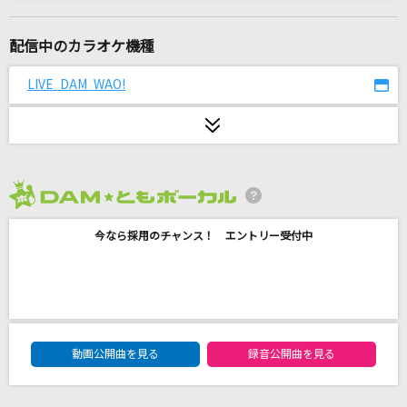
1991(ビデオクリップバージョン)
米津玄師
配信中のカラオケ機種
[生音]fish
LIVE DAM WAO!
back number
夏色
ゆず
2026年8月度
ハイライト・ハイライト
今なら採用のチャンス！ エントリー受付中
the peggies
世界が終るまでは…
WANDS
DAM★ともボーカルエントリーランキング
愛のかたまり
動画公開曲を見る
録音公開曲を見る
KinKi Kids