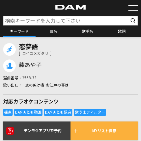
キーワード
曲名
歌手名
歌詞
恋夢語
カラオケ検索
[ コイユメガタリ ]
藤あや子
カラオケ店舗検索
選曲番号：
2568-33
恋の架け橋 お江戸の春は
カラオケリクエスト
対応カラオケコンテンツ
全国りれき
リアルタイムで歌われている曲の一覧
デンモクアプリで予約
MYリスト保存