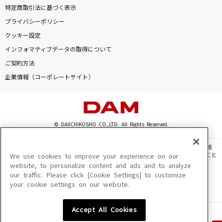
特定商取引法に基づく表示
プライバシーポリシー
クッキー設定
インフォマティブデータの取得について
ご契約方法
企業情報（コーポレートサイト）
© DAIICHIKOSHO CO.,LTD. All Rights Reserved.
このサイトに掲載されている一切の文章・画像・写真・動画・音声等を、手段や形態
を問わず、著作権法の定める範囲を超えて無断で複製、転載、ファイル化などすること
We use cookies to improve your experience on our
を禁じます。
website, to personalize content and ads and to analyze
our traffic. Please click [Cookie Settings] to customize
楽曲及びコンテンツは、機種によりご利用いただけない場合があります。
your cookie settings on our website.
楽曲及びコンテンツの配信日、配信内容が変更になる場合があります。
楽曲によりMYリスト保存ができない場合があります。
Accept All Cookies
JASRAC許諾番号
6602250213Y31015 6602250112Y38026 6602250240Y31015