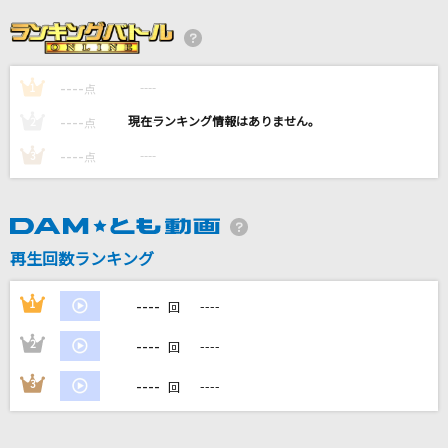
[生音]Good Morning World!
BURNOUT SYNDROMES
----
----
1
ヨドバシカメラの歌
点
MIQ(MIO)
----
----
2
点
----
----
3
点
No.109
Hilcrhyme(ヒルクライム)
大正浪漫
再生回数ランキング
YOASOBI
----
1
----
回
もっと見る
----
2
----
回
DAMの新曲・ランキングなど
----
3
----
回
カラオケ最新情報をチェック！