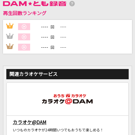
再生回数ランキング
DAMに会員登録・ログインして
カラオケをもっと楽しもう！
----
1
----
回
----
2
----
回
----
3
----
回
自宅でカラオケ歌い放題！
家族や友達と一緒に！練習にも！
関連カラオケサービス
カラオケ@DAM
いつものカラオケが24時間いつでもおうちで楽しめる！