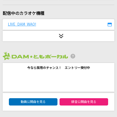
大きな古時計
平井堅
配信中のカラオケ機種
アトラクトライト
LIVE DAM WAO!
*Luna
[生音]花とサムライ
三山ひろし
2026年8月度
[生音]飾りじゃないのよ涙は
今なら採用のチャンス！ エントリー受付中
中森明菜
何様 feat. ぼくのりりっくのぼうよみ
SKY-HI
DAM★ともボーカルエントリーランキング
トリセツ
動画公開曲を見る
録音公開曲を見る
西野カナ