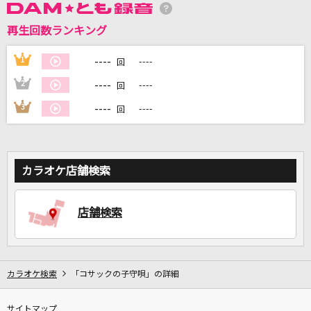
再生回数ランキング
DAMに会員登録・ログインして
カラオケをもっと楽しもう！
----
1
----
回
----
2
----
回
----
3
----
回
自宅でカラオケ歌い放題！
家族や友達と一緒に！練習にも！
カラオケ店舗検索
店舗検索
カラオケ検索
「コサックの子守唄」の詳細
サイトマップ