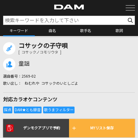
キーワード
曲名
歌手名
歌詞
コサックの子守唄
カラオケ検索
[ コサックノコモリウタ ]
童謡
カラオケ店舗検索
選曲番号：
2569-02
ねむれや コサックのいとしごよ
カラオケリクエスト
対応カラオケコンテンツ
全国りれき
リアルタイムで歌われている曲の一覧
デンモクアプリで予約
MYリスト保存