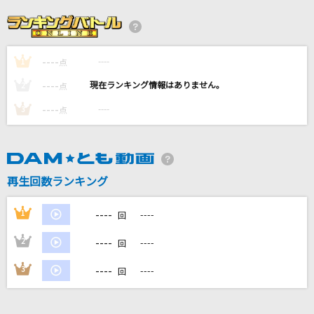
[生音]366日
HY
----
----
1
あんた
点
ティーナ・カリーナ
----
----
2
点
----
----
3
点
And I Love You So
AK-69
カレンダー
再生回数ランキング
川崎鷹也
----
1
----
回
もっと見る
----
2
----
回
DAMの新曲・ランキングなど
----
3
----
回
カラオケ最新情報をチェック！